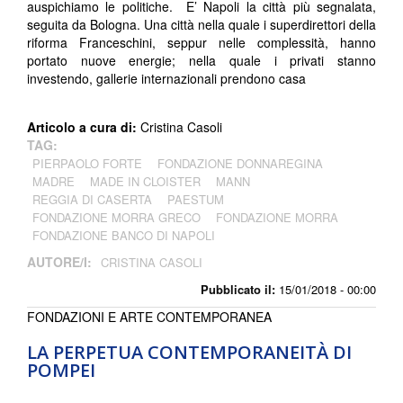
auspichiamo le politiche. E’ Napoli la città più segnalata,
seguita da Bologna. Una città nella quale i superdirettori della
riforma Franceschini, seppur nelle complessità, hanno
portato nuove energie; nella quale i privati stanno
investendo, gallerie internazionali prendono casa
Articolo a cura di:
Cristina Casoli
TAG:
PIERPAOLO FORTE
FONDAZIONE DONNAREGINA
MADRE
MADE IN CLOISTER
MANN
REGGIA DI CASERTA
PAESTUM
FONDAZIONE MORRA GRECO
FONDAZIONE MORRA
FONDAZIONE BANCO DI NAPOLI
AUTORE/I:
CRISTINA CASOLI
Pubblicato il:
15/01/2018 - 00:00
FONDAZIONI E ARTE CONTEMPORANEA
LA PERPETUA CONTEMPORANEITÀ DI
POMPEI