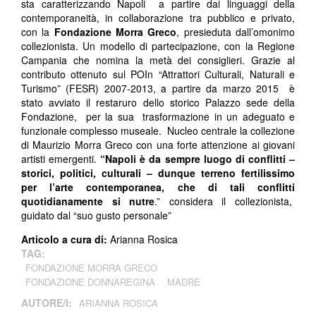
sta caratterizzando Napoli a partire dai linguaggi della
contemporaneità, in collaborazione tra pubblico e privato,
con la
Fondazione Morra Greco
, presieduta dall’omonimo
collezionista. Un modello di partecipazione, con la Regione
Campania che nomina la metà dei consiglieri. Grazie al
contributo ottenuto sul POIn “Attrattori Culturali, Naturali e
Turismo” (FESR) 2007-2013, a partire da marzo 2015 è
stato avviato il restaruro dello storico Palazzo sede della
Fondazione, per la sua trasformazione in un adeguato e
funzionale complesso museale. Nucleo centrale la collezione
di Maurizio Morra Greco con una forte attenzione ai giovani
artisti emergenti.
“Napoli è da sempre luogo di conflitti –
storici, politici, culturali – dunque terreno fertilissimo
per l’arte contemporanea, che di tali conflitti
quotidianamente si nutre
.” considera il collezionista,
guidato dal “suo gusto personale”
Articolo a cura di:
Arianna Rosica
TAG:
FONDAZIONE MORRA GRECO
FONDAZIONE DONNAREGINA
MADRE
AUTORE/I:
ARIANNA ROSICA