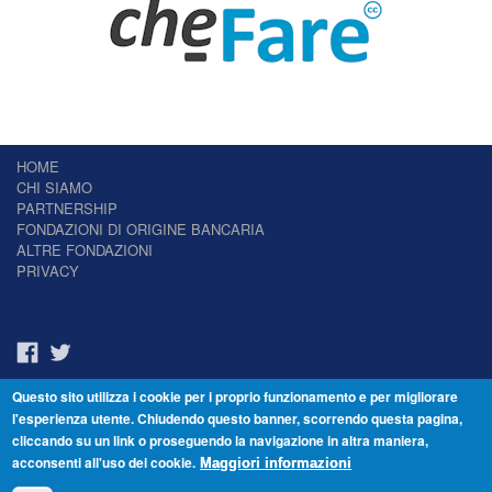
HOME
CHI SIAMO
PARTNERSHIP
FONDAZIONI DI ORIGINE BANCARIA
ALTRE FONDAZIONI
PRIVACY
Questo sito utilizza i cookie per i proprio funzionamento e per migliorare
Il Giornale delle Fondazioni - Periodico telematico
l'esperienza utente. Chiudendo questo banner, scorrendo questa pagina,
Reg. Tribunale n.7 del 22/07/2014 – ISSN 2421-2466
cliccando su un link o proseguendo la navigazione in altra maniera,
© Fondazione Venezia 2000 - Dorsoduro 3488/U - 30123 Venezia - Italia -
acconsenti all'uso dei cookie.
C.F. 94046390277
Maggiori informazioni