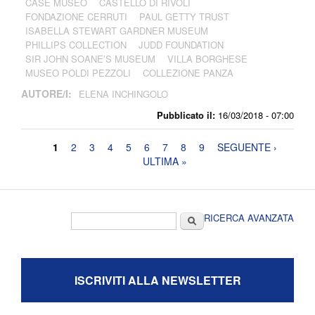
CASE MUSEO
CASTELLO DI RIVOLI
FONDAZIONE CERRUTI
PAUL GETTY TRUST
ISABELLA STEWART GARDNER MUSEUM
PHILLIPS COLLECTION
JUDD FOUNDATION
SIR JOHN SOANE’S MUSEUM
VILLA BORGHESE
MUSEO POLDI PEZZOLI
COLLEZIONE PANZA
AUTORE/I:
ELENA INCHINGOLO
Pubblicato il:
16/03/2018 - 07:00
Pagine
1
2
3
4
5
6
7
8
9
SEGUENTE ›
ULTIMA »
Form di ricerca
Cerca
RICERCA AVANZATA
ISCRIVITI ALLA NEWSLETTER