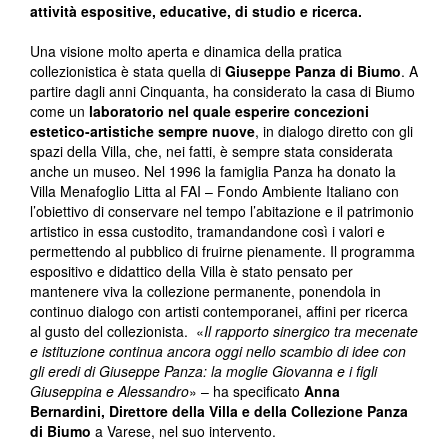
attività espositive, educative, di studio e ricerca.
Una visione molto aperta e dinamica della pratica
collezionistica è stata quella di
Giuseppe Panza di Biumo
. A
partire dagli anni Cinquanta, ha considerato la casa di Biumo
come un
laboratorio nel quale esperire concezioni
estetico-artistiche sempre nuove
, in dialogo diretto con gli
spazi della Villa, che, nei fatti, è sempre stata considerata
anche un museo. Nel 1996 la famiglia Panza ha donato la
Villa Menafoglio Litta al FAI – Fondo Ambiente Italiano con
l’obiettivo di conservare nel tempo l’abitazione e il patrimonio
artistico in essa custodito, tramandandone così i valori e
permettendo al pubblico di fruirne pienamente. Il programma
espositivo e didattico della Villa è stato pensato per
mantenere viva la collezione permanente, ponendola in
continuo dialogo con artisti contemporanei, affini per ricerca
al gusto del collezionista. «
Il rapporto sinergico tra mecenate
e istituzione continua ancora oggi nello scambio di idee con
gli eredi di Giuseppe Panza: la moglie Giovanna e i figli
Giuseppina e Alessandro
» – ha specificato
Anna
Bernardini, Direttore della Villa e della Collezione Panza
di Biumo
a Varese, nel suo intervento.