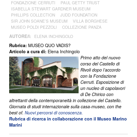
FONDAZIONE CERRUTI
PAUL GETTY TRUST
ISABELLA STEWART GARDNER MUSEUM
PHILLIPS COLLECTION
JUDD FOUNDATION
SIR JOHN SOANE’S MUSEUM
VILLA BORGHESE
MUSEO POLDI PEZZOLI
COLLEZIONE PANZA
AUTORE/I:
ELENA INCHINGOLO
Rubrica:
MUSEO QUO VADIS?
Articolo a cura di:
Elena Inchingolo
Primo atto del nuovo
corso del Castello di
Rivoli dopo l’accordo
con la Fondazione
Cerruti. Esposizione di
un nucleo di capolavori
di De Chirico con
altrettanti della contemporaneità in collezione del Castello.
Giornata di studi internazionale sulla casa-museo, con the
best of.
Nuovi percorsi di conoscenza.
Rubrica di ricerca in collaborazione con il Museo Marino
Marini