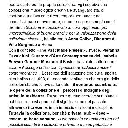
opere d’arte per la propria collezione. Egli seguiva una
concezione museologica creativa e avanguardista, di
confronto tra l’antico e il contemporaneo, anche nel
commissionare nuove opere, come fece per esempio con il
Bernini. «
Scipione è considerato ancora oggi, esempio
imprescindibile di buone pratiche per la valorizzazione della
collezione stessa
», ha affermato
Anna Coliva, Direttore di
Villa Borghese
a Roma
.
Con il concetto «
The Past Made Present
», invece,
Pieranna
Cavalchini
,
Curatore d’Arte Contemporanea dell’Isabella
Stewart Gardner Museum
di Boston ha voluto sottolineare
«
come il dialogo critico con il passato arricchisca anche il
contemporaneo
». L’essenza dell’istituzione che cura, aperta
al pubblico nel 1903, è - secondo l’abitudine che era già della
collezionista che lo aveva fondato - il
continuo scambio tra
le opere della collezione e i percorsi d’indagine degli
artisti in residenza
. Da sempre queste ricerche stimolano il
pubblico a nuovi approcci di significazione del passato
attraverso il presente, in un intreccio di visioni e discipline.
Tuttavia la collezione, benché privata, può – deve –
essere un bene comune
. «
Una risposta virtuosa ad uno dei
possibili scambi tra collezione privata e museo pubblico è