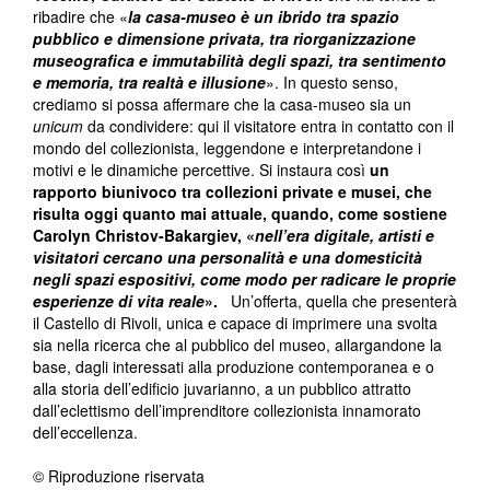
ribadire che «
la casa-museo è un ibrido tra spazio
pubblico e dimensione privata, tra riorganizzazione
museografica e immutabilità degli spazi, tra sentimento
e memoria, tra realtà e illusione
». In questo senso,
crediamo si possa affermare che la casa-museo sia un
unicum
da condividere: qui il visitatore entra in contatto con il
mondo del collezionista, leggendone e interpretandone i
motivi e le dinamiche percettive. Si instaura così
un
rapporto biunivoco tra collezioni private e musei, che
risulta oggi quanto mai attuale, quando, come sostiene
Carolyn Christov-Bakargiev, «
nell’era digitale, artisti e
visitatori cercano una personalità e una domesticità
negli spazi espositivi, come modo per radicare le proprie
esperienze di vita reale
».
Un’offerta, quella che presenterà
il Castello di Rivoli, unica e capace di imprimere una svolta
sia nella ricerca che al pubblico del museo, allargandone la
base, dagli interessati alla produzione contemporanea e o
alla storia dell’edificio juvarianno, a un pubblico attratto
dall’eclettismo dell’imprenditore collezionista innamorato
dell’eccellenza.
© Riproduzione riservata