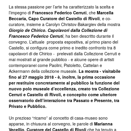
La stessa passione per l’arte ha caratterizzato la scelta e
l’impegno di
Francesco Federico Cerruti
, che
Marcella
Beccaria, Capo Curatore del Castello di Rivoli
, e co-
curatore, insieme a Carolyn Christov-Bakargiev della mostra
Giorgio de Chirico. Capolavori dalla Collezione di
Francesco Federico Cerruti
, ha ben descritto durante il
convegno. L’attuale proposta espositiva, al primo piano del
Castello, si configura come primo e inedito confronto tra 8
capolavori di de Chirico - prelevati dalla Collezione Cerruti e
mai mostrati al grande pubblico - e alcune opere di artisti
contemporanei come Paolini, Pistoletto, Cattelan e
Ackermann della collezione museale.
La mostra - visitabile
fino al 27 maggio 2018 - è, inoltre, la prima occasione
per restituire concretamente al pubblico la funzione del
nuovo polo museale d’eccellenza, creato tra Collezione
Cerruti e Castello di Rivoli, e concepito come ulteriore
osservatorio dell’interazione tra Passato e Presente, tra
Privato e Pubblico.
Un prezioso “ricamo” al concetto di casa-museo sono
apparse, in chiusura al convegno, le parole di
Marianna
Vecellio, Curatore del Castello di Rivoli
che ha tenuto a