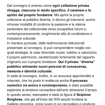
Dal convegno è emerso come
ogni collezione privata
ritragga, ciascuna in modo specifico, il carattere e lo
spirito del proprio fondatore
. Ma aprire la propria
collezione al pubblico diventa, ci dicono gli interventi, anche
virtuosa modalità di condurre la passione e la visione
particolare del collezionista verso prospettive future e,
contemporaneamente, lungimirante atto di condivisione e
inclusione culturale.
In maniera puntuale, dalle testimonianze istituzionali
presentate al convegno, si può comprendere meglio con
quali strategie, le case diventate musei, tutelino e valorizzino
il proprio patrimonio, caratterizzato fortemente dal rapporto
originario con il proprio fondatore.
Qui il privato “diventa”
pubblico attivando nuovi percorsi di conoscenza,
memoria e identità culturale.
In sede di convegno, inoltre, in un excursus approfondito e
misurato, che ha posto in evidenza anche
il processo
osmotico tra antico e contemporaneo,
è stato possibile
esplorare la tensione conoscitiva dell’arte attraverso il tempo.
In questo senso, esemplare è stata la figura di
Scipione
Borghese
, che già all’inizio del XVII secolo fondava la
Galleria omonima, come luogo in cui raccogliere e produrre