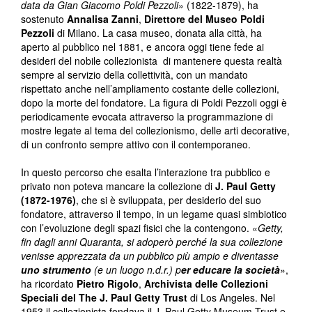
data da Gian Giacomo Poldi Pezzoli
» (1822-1879), ha
sostenuto
Annalisa Zanni
,
Direttore del Museo Poldi
Pezzoli
di Milano. La casa museo, donata alla città, ha
aperto al pubblico nel 1881, e ancora oggi tiene fede ai
desideri del nobile collezionista di mantenere questa realtà
sempre al servizio della collettività, con un mandato
rispettato anche nell’ampliamento costante delle collezioni,
dopo la morte del fondatore. La figura di Poldi Pezzoli oggi è
periodicamente evocata attraverso la programmazione di
mostre legate al tema del collezionismo, delle arti decorative,
di un confronto sempre attivo con il contemporaneo.
In questo percorso che esalta l’interazione tra pubblico e
privato non poteva mancare la collezione di
J. Paul Getty
(1872-1976)
, che si è sviluppata, per desiderio del suo
fondatore, attraverso il tempo, in un legame quasi simbiotico
con l’evoluzione degli spazi fisici che la contengono. «
Getty,
fin dagli anni Quaranta, si adoperò perché la sua collezione
venisse apprezzata da un pubblico più ampio e diventasse
uno strumento
(e un luogo n.d.r.) p
er educare la società
»,
ha ricordato
Pietro Rigolo
,
Archivista delle Collezioni
Speciali del The J. Paul Getty Trust
di Los Angeles. Nel
1953 il collezionista fondava il J. Paul Getty Museum Trust e