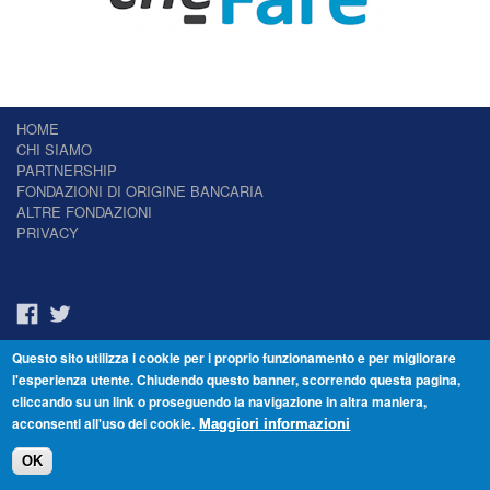
HOME
CHI SIAMO
PARTNERSHIP
FONDAZIONI DI ORIGINE BANCARIA
ALTRE FONDAZIONI
PRIVACY
Questo sito utilizza i cookie per i proprio funzionamento e per migliorare
Il Giornale delle Fondazioni - Periodico telematico
l'esperienza utente. Chiudendo questo banner, scorrendo questa pagina,
Reg. Tribunale n.7 del 22/07/2014 – ISSN 2421-2466
cliccando su un link o proseguendo la navigazione in altra maniera,
© Fondazione Venezia 2000 - Dorsoduro 3488/U - 30123 Venezia - Italia -
acconsenti all'uso dei cookie.
C.F. 94046390277
Maggiori informazioni
OK