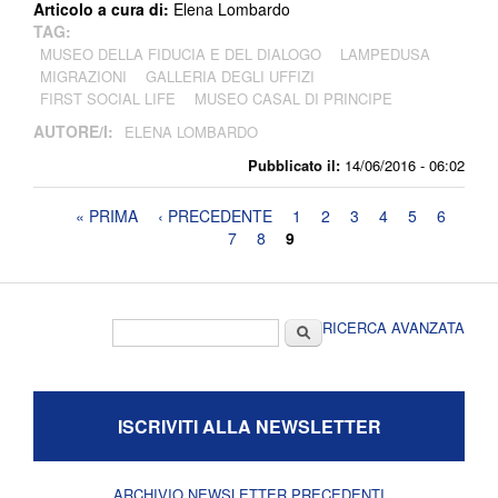
Articolo a cura di:
Elena Lombardo
TAG:
MUSEO DELLA FIDUCIA E DEL DIALOGO
LAMPEDUSA
MIGRAZIONI
GALLERIA DEGLI UFFIZI
FIRST SOCIAL LIFE
MUSEO CASAL DI PRINCIPE
AUTORE/I:
ELENA LOMBARDO
Pubblicato il:
14/06/2016 - 06:02
Pagine
« PRIMA
‹ PRECEDENTE
1
2
3
4
5
6
7
8
9
Form di ricerca
Cerca
RICERCA AVANZATA
ISCRIVITI ALLA NEWSLETTER
ARCHIVIO NEWSLETTER PRECEDENTI