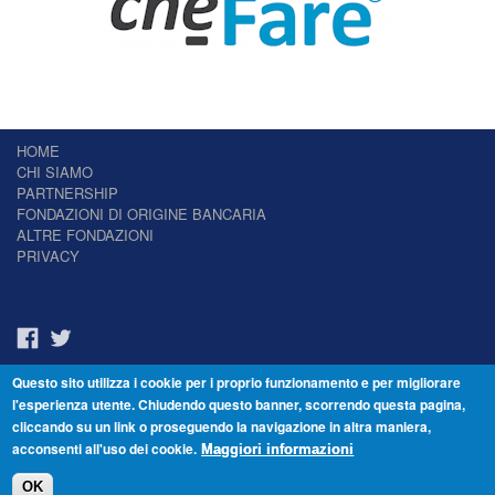
HOME
CHI SIAMO
PARTNERSHIP
FONDAZIONI DI ORIGINE BANCARIA
ALTRE FONDAZIONI
PRIVACY
Questo sito utilizza i cookie per i proprio funzionamento e per migliorare
Il Giornale delle Fondazioni - Periodico telematico
l'esperienza utente. Chiudendo questo banner, scorrendo questa pagina,
Reg. Tribunale n.7 del 22/07/2014 – ISSN 2421-2466
cliccando su un link o proseguendo la navigazione in altra maniera,
© Fondazione Venezia 2000 - Dorsoduro 3488/U - 30123 Venezia - Italia -
acconsenti all'uso dei cookie.
C.F. 94046390277
Maggiori informazioni
OK