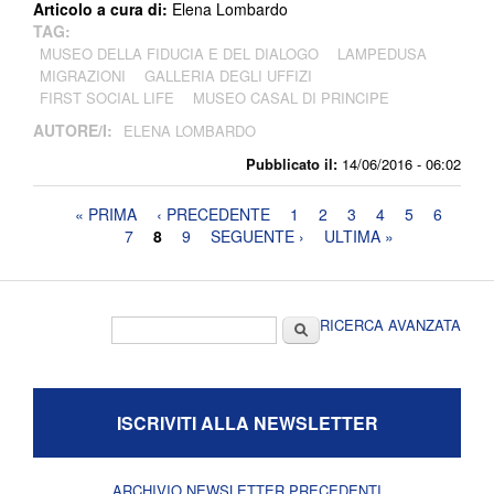
Articolo a cura di:
Elena Lombardo
TAG:
MUSEO DELLA FIDUCIA E DEL DIALOGO
LAMPEDUSA
MIGRAZIONI
GALLERIA DEGLI UFFIZI
FIRST SOCIAL LIFE
MUSEO CASAL DI PRINCIPE
AUTORE/I:
ELENA LOMBARDO
Pubblicato il:
14/06/2016 - 06:02
Pagine
« PRIMA
‹ PRECEDENTE
1
2
3
4
5
6
7
8
9
SEGUENTE ›
ULTIMA »
Form di ricerca
Cerca
RICERCA AVANZATA
ISCRIVITI ALLA NEWSLETTER
ARCHIVIO NEWSLETTER PRECEDENTI