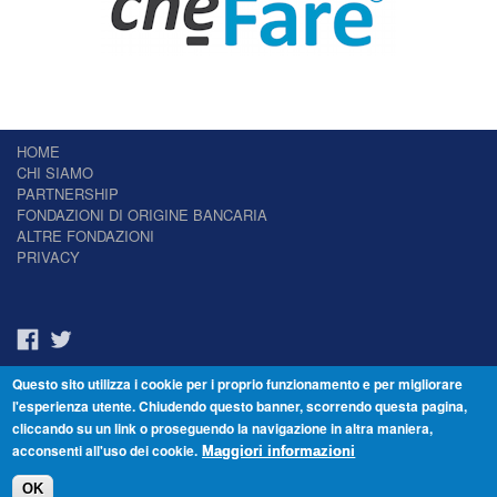
HOME
CHI SIAMO
PARTNERSHIP
FONDAZIONI DI ORIGINE BANCARIA
ALTRE FONDAZIONI
PRIVACY
Questo sito utilizza i cookie per i proprio funzionamento e per migliorare
Il Giornale delle Fondazioni - Periodico telematico
l'esperienza utente. Chiudendo questo banner, scorrendo questa pagina,
Reg. Tribunale n.7 del 22/07/2014 – ISSN 2421-2466
cliccando su un link o proseguendo la navigazione in altra maniera,
© Fondazione Venezia 2000 - Dorsoduro 3488/U - 30123 Venezia - Italia -
acconsenti all'uso dei cookie.
C.F. 94046390277
Maggiori informazioni
OK