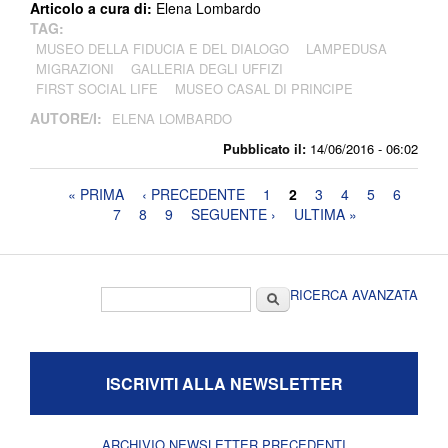
Articolo a cura di:
Elena Lombardo
TAG:
MUSEO DELLA FIDUCIA E DEL DIALOGO
LAMPEDUSA
MIGRAZIONI
GALLERIA DEGLI UFFIZI
FIRST SOCIAL LIFE
MUSEO CASAL DI PRINCIPE
AUTORE/I:
ELENA LOMBARDO
Pubblicato il:
14/06/2016 - 06:02
Pagine
« PRIMA
‹ PRECEDENTE
1
2
3
4
5
6
7
8
9
SEGUENTE ›
ULTIMA »
Form di ricerca
Cerca
RICERCA AVANZATA
ISCRIVITI ALLA NEWSLETTER
ARCHIVIO NEWSLETTER PRECEDENTI