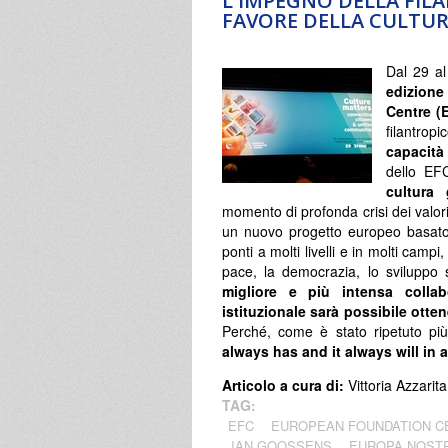
L'IMPEGNO DELLA FIL
FAVORE DELLA CULTU
Dal 29 al
edizione
Centre (
filantropi
capacità 
dello EF
cultura 
momento di profonda crisi dei valori
un nuovo progetto europeo basato s
ponti a molti livelli e in molti camp
pace, la democrazia, lo sviluppo 
migliore e più intensa collabo
istituzionale sarà possibile ottene
Perché, come è stato ripetuto più
always has and it always will in a
Articolo a cura di:
Vittoria Azzarita
TAG:
EFC
EUROPEAN FOUNDATION C
JAN GOOSSENS
EUROPA NOST