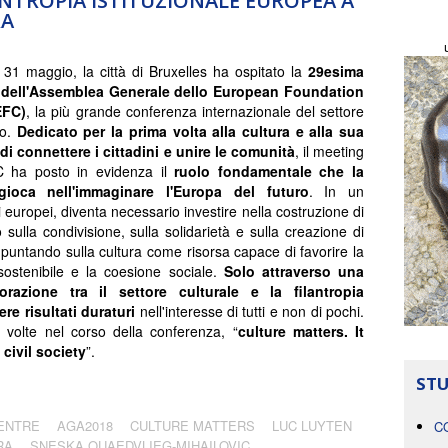
ANTROPIA ISTITUZIONALE EUROPEA A
RA
 31 maggio, la città di Bruxelles ha ospitato la
29esima
 dell'Assemblea Generale dello European Foundation
EFC)
, la più grande conferenza internazionale del settore
co.
Dedicato per la prima volta alla cultura e alla sua
di connettere i cittadini e unire le comunità
, il meeting
C ha posto in evidenza il
ruolo fondamentale che la
gioca nell'immaginare l'Europa del futuro
. In un
 europei, diventa necessario investire nella costruzione di
ulla condivisione, sulla solidarietà e sulla creazione di
i, puntando sulla cultura come risorsa capace di favorire la
sostenibile e la coesione sociale.
Solo attraverso una
razione tra il settore culturale e la filantropia
re risultati duraturi
nell'interesse di tutti e non di pochi.
 volte nel corso della conferenza, “
culture matters. It
 civil society
”.
STU
ENTRE
AGA2018
CULTURE MATTERS
LUC LUYTEN
C
RA
SNESKA QUAEDVLIEG-MIHAILOVIC