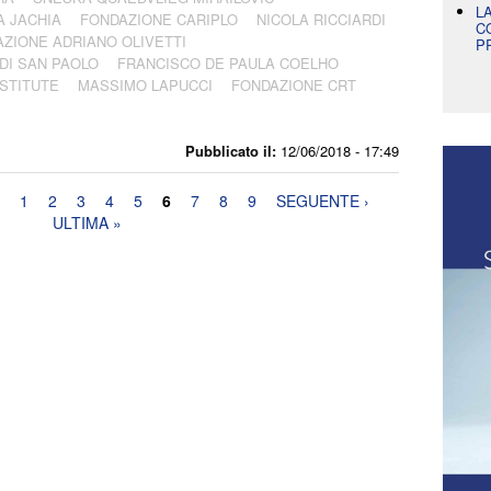
L
A JACHIA
FONDAZIONE CARIPLO
NICOLA RICCIARDI
C
ZIONE ADRIANO OLIVETTI
P
DI SAN PAOLO
FRANCISCO DE PAULA COELHO
STITUTE
MASSIMO LAPUCCI
FONDAZIONE CRT
Pubblicato il:
12/06/2018 - 17:49
1
2
3
4
5
6
7
8
9
SEGUENTE ›
ULTIMA »