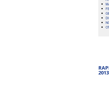
M
F
G
D
N
O
RAP
2013