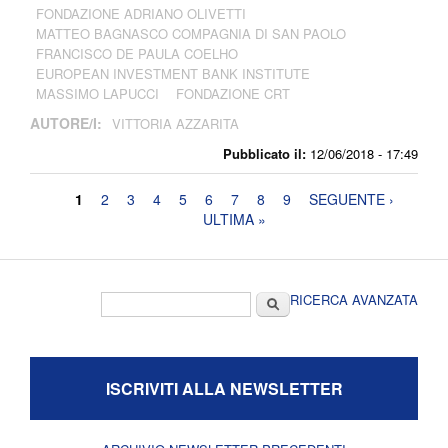
FONDAZIONE ADRIANO OLIVETTI
MATTEO BAGNASCO COMPAGNIA DI SAN PAOLO
FRANCISCO DE PAULA COELHO
EUROPEAN INVESTMENT BANK INSTITUTE
MASSIMO LAPUCCI
FONDAZIONE CRT
AUTORE/I:
VITTORIA AZZARITA
Pubblicato il:
12/06/2018 - 17:49
Pagine
1
2
3
4
5
6
7
8
9
SEGUENTE ›
ULTIMA »
Form di ricerca
Cerca
RICERCA AVANZATA
ISCRIVITI ALLA NEWSLETTER