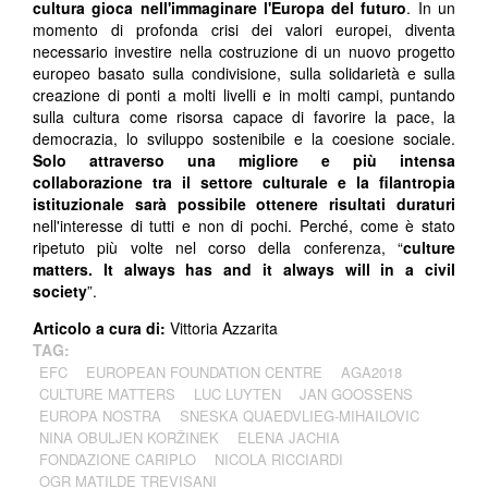
cultura gioca nell'immaginare l'Europa del futuro
. In un
momento di profonda crisi dei valori europei, diventa
necessario investire nella costruzione di un nuovo progetto
europeo basato sulla condivisione, sulla solidarietà e sulla
creazione di ponti a molti livelli e in molti campi, puntando
sulla cultura come risorsa capace di favorire la pace, la
democrazia, lo sviluppo sostenibile e la coesione sociale.
Solo attraverso una migliore e più intensa
collaborazione tra il settore culturale e la filantropia
istituzionale sarà possibile ottenere risultati duraturi
nell'interesse di tutti e non di pochi. Perché, come è stato
ripetuto più volte nel corso della conferenza, “
culture
matters. It always has and it always will in a civil
society
”.
Articolo a cura di:
Vittoria Azzarita
TAG:
EFC
EUROPEAN FOUNDATION CENTRE
AGA2018
CULTURE MATTERS
LUC LUYTEN
JAN GOOSSENS
EUROPA NOSTRA
SNESKA QUAEDVLIEG-MIHAILOVIC
NINA OBULJEN KORŽINEK
ELENA JACHIA
FONDAZIONE CARIPLO
NICOLA RICCIARDI
OGR MATILDE TREVISANI