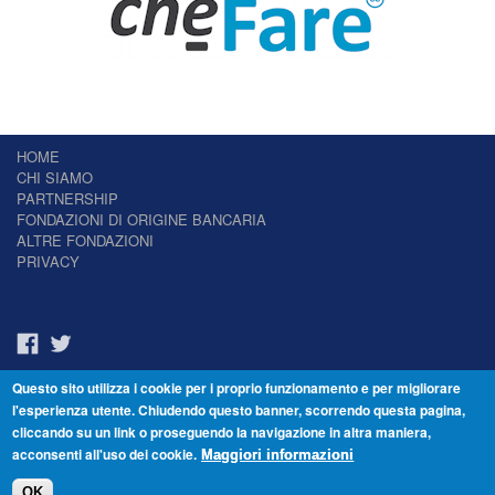
HOME
CHI SIAMO
PARTNERSHIP
FONDAZIONI DI ORIGINE BANCARIA
ALTRE FONDAZIONI
PRIVACY
Questo sito utilizza i cookie per i proprio funzionamento e per migliorare
Il Giornale delle Fondazioni - Periodico telematico
l'esperienza utente. Chiudendo questo banner, scorrendo questa pagina,
Reg. Tribunale n.7 del 22/07/2014 – ISSN 2421-2466
cliccando su un link o proseguendo la navigazione in altra maniera,
© Fondazione Venezia 2000 - Dorsoduro 3488/U - 30123 Venezia - Italia -
acconsenti all'uso dei cookie.
C.F. 94046390277
Maggiori informazioni
OK