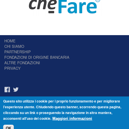
HOME
CHI SIAMO
PARTNERSHIP
FONDAZIONI DI ORIGINE BANCARIA
ALTRE FONDAZIONI
PRIVACY
Questo sito utilizza i cookie per i proprio funzionamento e per migliorare
Il Giornale delle Fondazioni - Periodico telematico
l'esperienza utente. Chiudendo questo banner, scorrendo questa pagina,
Reg. Tribunale n.7 del 22/07/2014 – ISSN 2421-2466
cliccando su un link o proseguendo la navigazione in altra maniera,
© Fondazione Venezia 2000 - Dorsoduro 3488/U - 30123 Venezia - Italia -
acconsenti all'uso dei cookie.
C.F. 94046390277
Maggiori informazioni
OK