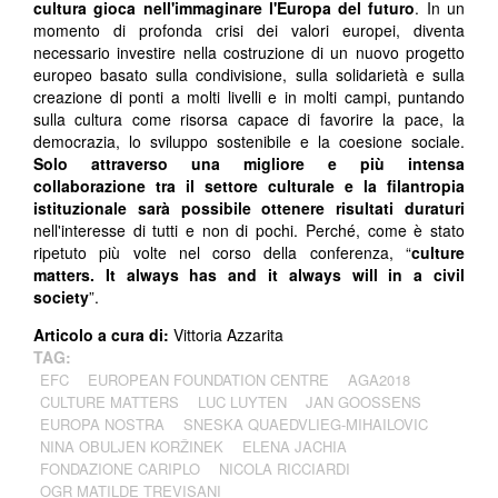
cultura gioca nell'immaginare l'Europa del futuro
. In un
momento di profonda crisi dei valori europei, diventa
necessario investire nella costruzione di un nuovo progetto
europeo basato sulla condivisione, sulla solidarietà e sulla
creazione di ponti a molti livelli e in molti campi, puntando
sulla cultura come risorsa capace di favorire la pace, la
democrazia, lo sviluppo sostenibile e la coesione sociale.
Solo attraverso una migliore e più intensa
collaborazione tra il settore culturale e la filantropia
istituzionale sarà possibile ottenere risultati duraturi
nell'interesse di tutti e non di pochi. Perché, come è stato
ripetuto più volte nel corso della conferenza, “
culture
matters. It always has and it always will in a civil
society
”.
Articolo a cura di:
Vittoria Azzarita
TAG:
EFC
EUROPEAN FOUNDATION CENTRE
AGA2018
CULTURE MATTERS
LUC LUYTEN
JAN GOOSSENS
EUROPA NOSTRA
SNESKA QUAEDVLIEG-MIHAILOVIC
NINA OBULJEN KORŽINEK
ELENA JACHIA
FONDAZIONE CARIPLO
NICOLA RICCIARDI
OGR MATILDE TREVISANI