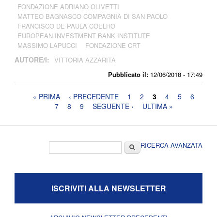
FONDAZIONE ADRIANO OLIVETTI
MATTEO BAGNASCO COMPAGNIA DI SAN PAOLO
FRANCISCO DE PAULA COELHO
EUROPEAN INVESTMENT BANK INSTITUTE
MASSIMO LAPUCCI
FONDAZIONE CRT
AUTORE/I:
VITTORIA AZZARITA
Pubblicato il:
12/06/2018 - 17:49
Pagine
« PRIMA
‹ PRECEDENTE
1
2
3
4
5
6
7
8
9
SEGUENTE ›
ULTIMA »
Form di ricerca
Cerca
RICERCA AVANZATA
ISCRIVITI ALLA NEWSLETTER