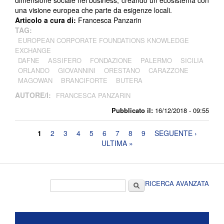
dimensione sociale nel business, creando un ecosistema con
una visione europea che parte da esigenze locali.
Articolo a cura di:
Francesca Panzarin
TAG:
EUROPEAN CORPORATE FOUNDATIONS KNOWLEDGE
EXCHANGE
DAFNE
ASSIFERO
FONDAZIONE
PALERMO
SICILIA
ORLANDO
GIOVANNINI
ORESTANO
CARAZZONE
MAGOWAN
BRANCIFORTE
BUTERA
AUTORE/I:
FRANCESCA PANZARIN
Pubblicato il:
16/12/2018 - 09:55
Pagine
1
2
3
4
5
6
7
8
9
SEGUENTE ›
ULTIMA »
Form di ricerca
Cerca
RICERCA AVANZATA