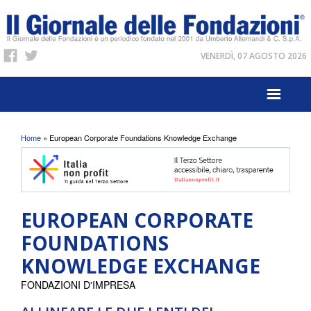
VENERDÌ, 07 AGOSTO 2026
Tu sei qui
Home
» European Corporate Foundations Knowledge Exchange
EUROPEAN CORPORATE
FOUNDATIONS
KNOWLEDGE EXCHANGE
FONDAZIONI D'IMPRESA