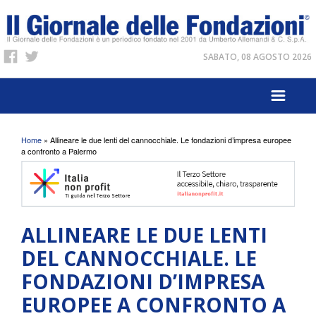
SABATO, 08 AGOSTO 2026
Tu sei qui
Home
» Allineare le due lenti del cannocchiale. Le fondazioni d’impresa europee
a confronto a Palermo
ALLINEARE LE DUE LENTI
DEL CANNOCCHIALE. LE
FONDAZIONI D’IMPRESA
EUROPEE A CONFRONTO A