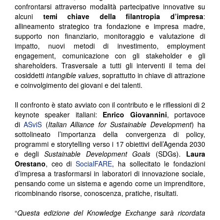
confrontarsi attraverso modalità partecipative innovative su
alcuni
temi chiave della filantropia d’impresa
:
allineamento strategico tra fondazione e impresa madre,
supporto non finanziario, monitoraggio e valutazione di
impatto, nuovi metodi di investimento, employment
engagement, comunicazione con gli stakeholder e gli
shareholders. Trasversale a tutti gli interventi il tema dei
cosiddetti
intangible values
, soprattutto in chiave di attrazione
e coinvolgimento dei giovani e dei talenti.
Il confronto è stato avviato con il contributo e le riflessioni di 2
keynote speaker italiani:
Enrico Giovannini
, portavoce
di
ASviS
(
Italian Alliance for Sustainable Development
) ha
sottolineato l’importanza della convergenza di policy,
programmi e storytelling verso i 17 obiettivi dell’Agenda 2030
e degli
Sustainable Development Goals
(SDGs).
Laura
Orestano
, ceo di
SocialFARE
, ha sollecitato le fondazioni
d’impresa a trasformarsi in laboratori di innovazione sociale,
pensando come un sistema e agendo come un imprenditore,
ricombinando risorse, conoscenza, pratiche, risultati.
“
Questa edizione del
Knowledge Exchange sarà ricordata