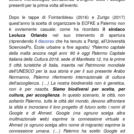
presenti per la prima volta all’evento.
Dopo le tappe di Fointanbleau (2016) e Zurigo (2017)
quest’anno la scelta di organizzare la ECFKE a Palermo non
è ovviamente casuale: come ha ricordato
il sindaco
Leoluca Orlando
nel suo intervento di apertura
(riprendendo il
discorso
che ha tenuto a Parigi, all’Università
SciencesPo, École urbaine a fine agosto
)
“Palermo capitale
della mafia ancora negli anni ‘80 è oggi Palermo Capitale
italiana della Cultura 2018, sede di Manifesta 12, tra le prime
5 città turistiche di Italia, inserita nel Patrimonio mondiale
dell’UNESCO per la sua storia e per il suo presente Arabo
Normanno, Palermo riferimento internazionale di cultura
dell’accoglienza.
(…)
La nostra biodiversità non è genetica,
non è per nascita.
Siamo biodiversi per scelta, per
cultura, per accoglienza
. In questo scenario, le città, non
soltanto Palermo, tutte le città del mondo, devono affrontare
la sfida e incrociano il loro progetto di futuro sotto i nomi di
Google e di Ahmed. Google (ma ognuno scelga altra
multinazionale web) esprime la connessione virtuale e
Ahmed (e ognuno scelga altro nome di migrante) esprime la
connessione umana. (…) Palermo ha scelto Google ed