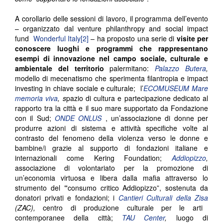
A corollario delle sessioni di lavoro, il programma dell’evento
– organizzato dal venture philanthropy and social impact
fund
Wonderful Italy
[2]
– ha proposto una serie di
visite per
conoscere luoghi e programmi che rappresentano
esempi di innovazione nel campo sociale, culturale e
ambientale del territorio
palermitano:
Palazzo Butera
,
modello di mecenatismo che sperimenta filantropia e impact
investing in chiave sociale e culturale; l’
ECOMUSEUM Mare
memoria viva
, s
pazio di cultura e partecipazione dedicato al
rapporto tra la città e il suo mare supportato da Fondazione
con il Sud;
ONDE ONLUS
, un’associazione di donne per
produrre azioni di sistema e attività specifiche volte al
contrasto del fenomeno della violenza verso le donne e
bambine/i grazie al supporto di fondazioni italiane e
internazionali come Kering Foundation;
Addiopizzo
,
associazione di volontariato per la promozione di
un’economia virtuosa e libera dalla mafia attraverso lo
strumento del
“
consumo critico Addiopizzo”, sostenuta da
donatori privati e fondazioni; i
Cantieri Culturali della Zisa
(ZAC),
centro di produzione culturale per le arti
contemporanee della città;
TAU Center
,
luogo di