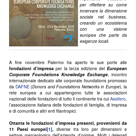
per riflettere su come
innervare la dimensione
sociale nel business,
creando un ecosistema
con una visione
europea che parte da
esigenze locali.
A fine novembre Palermo ha aperto le sue porte alle
fondazioni d’impresa
per la terza edizione del
European
Corporate Foundations Knowledge Exchange
, incontro
internazionale dedicato alle corporate foundations promosso
da
DAFNE
(
Donors and Foundations Networks in Europe
), la
rete europea a cui appartengono tutte le associazioni
nazionali delle fondazioni di tutto il continente tra cui
Assifero
,
l’associazione italiana delle fondazioni di famiglia, di impresa
e di comunità e altri enti filantropici.
Ottanta le fondazioni d’impresa presenti, provenienti da
11 Paesi europei
[1]
,
diverse tra loro per dimensioni e
settore merceologico dell’azienda d’origine. Molti i delegati