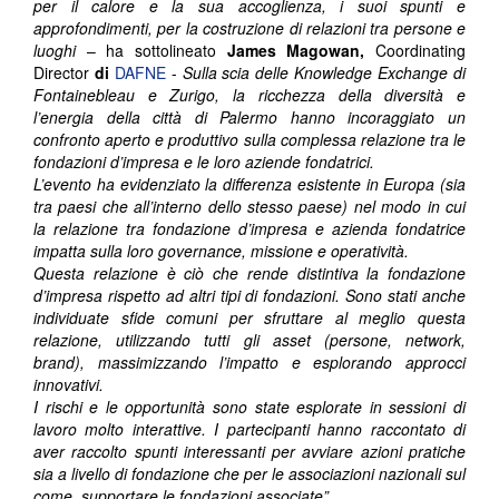
per il calore e la sua accoglienza, i suoi spunti e
approfondimenti, per la costruzione di relazioni tra persone e
luoghi
– ha sottolineato
James Magowan,
Coordinating
Director
di
DAFNE
-
Sulla scia delle Knowledge Exchange di
Fontainebleau e Zurigo, la ricchezza della diversità e
l’energia della città di Palermo hanno incoraggiato un
confronto aperto e produttivo sulla complessa relazione tra le
fondazioni d’impresa e le loro aziende fondatrici.
L’evento ha evidenziato la differenza esistente in Europa (sia
tra paesi che all’interno dello stesso paese) nel modo in cui
la relazione tra fondazione d’impresa e azienda fondatrice
impatta sulla loro governance, missione e operatività.
Questa relazione è ciò che rende distintiva la fondazione
d’impresa rispetto ad altri tipi di fondazioni. Sono stati anche
individuate sfide comuni per sfruttare al meglio questa
relazione, utilizzando tutti gli asset (persone, network,
brand), massimizzando l’impatto e esplorando approcci
innovativi.
I rischi e le opportunità sono state esplorate in sessioni di
lavoro molto interattive. I partecipanti hanno raccontato di
aver raccolto spunti interessanti per avviare azioni pratiche
sia a livello di fondazione che per le associazioni nazionali sul
come supportare le fondazioni associate”
.