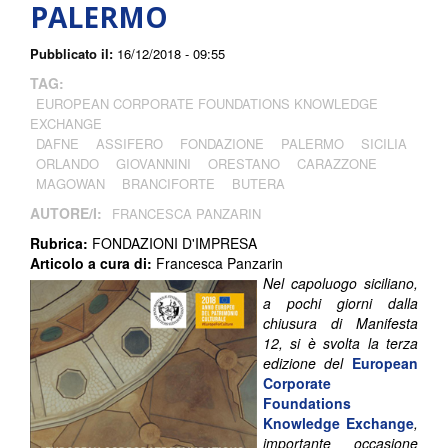
PALERMO
Pubblicato il:
16/12/2018 - 09:55
TAG:
EUROPEAN CORPORATE FOUNDATIONS KNOWLEDGE
EXCHANGE
DAFNE
ASSIFERO
FONDAZIONE
PALERMO
SICILIA
ORLANDO
GIOVANNINI
ORESTANO
CARAZZONE
MAGOWAN
BRANCIFORTE
BUTERA
AUTORE/I:
FRANCESCA PANZARIN
Rubrica:
FONDAZIONI D'IMPRESA
Articolo a cura di:
Francesca Panzarin
Nel capoluogo siciliano,
a pochi giorni dalla
chiusura di Manifesta
12, si è svolta la terza
edizione del
European
Corporate
Foundations
Knowledge Exchange
,
importante occasione