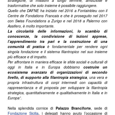
strategiche, di missioni a lungo termine, ambiziose e
trasformative che solo insieme è possibile raggiungere.
Quello che DAFNE ha iniziato nel 2016 a Fontainbleu con il
Centre de Fondations Francais e che è proseguito nel 2017
con Swiss Foundations a Zurigo e nel 2018 a Palermo con
Assifero, è molto importante.
La circolarità delle informazioni, lo scambio di
conoscenze, la condivisione di lezioni apprese,
l’apprendimento tra pari e la costruzione di una
comunità di pratica
è fondamentale per rendere ogni
singola fondazione e il sistema filantropico nel suo insieme
più efficace e di impatto.
Per affrontare in maniera efficace le sfide sociali e culturali di
oggi in Italia e in Europa dobbiamo
costruire un
ecosistema avanzato di organizzazioni di secondo
livello, di supporto alla filantropia strategica
, una vera e
propria infrastruttura di corpi intermedi con capacità di
rappresentanza e di proposta per sviluppare la filantropia
strategica, quantitativamente e qualitativamente in Italia e in
Europa”.
Nella splendida cornice di
Palazzo Branciforte
, sede di
Fondazione Sicilia
, i delegati hanno avuto l’occasione di