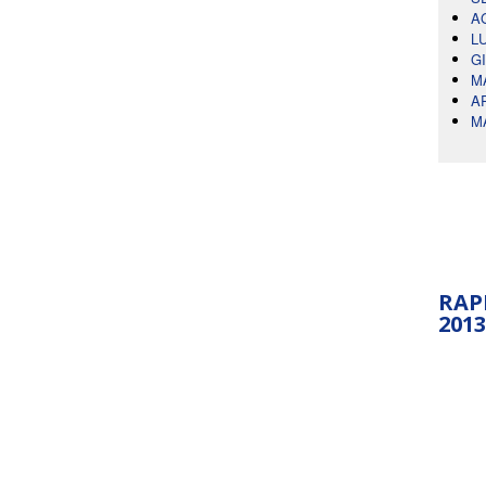
A
L
G
M
A
M
RAP
2013