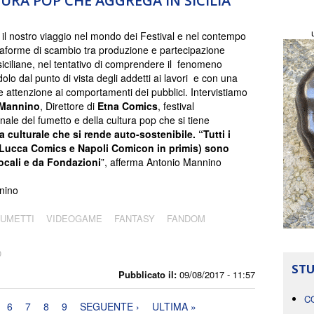
URA POP CHE AGGREGA IN SICILIA
il nostro viaggio nel mondo dei Festival e nel contempo
ttaforme di scambio tra produzione e partecipazione
 siciliane, nel tentativo di comprendere il fenomeno
lo dal punto di vista degli addetti ai lavori e con una
e attenzione ai comportamenti dei pubblici. Intervistiamo
 Mannino
, Direttore di
Etna Comics
, festival
nale del fumetto e della cultura pop che si tiene
 culturale che si rende auto-sostenibile. “Tutti i
e (Lucca Comics e Napoli Comicon in primis) sono
Locali e da Fondazioni
”, afferma Antonio Mannino
nino
FUMETTI
VIDEOGAME
FANTASY
FANDOM
O
STU
Pubblicato il:
09/08/2017 - 11:57
C
6
7
8
9
SEGUENTE ›
ULTIMA »