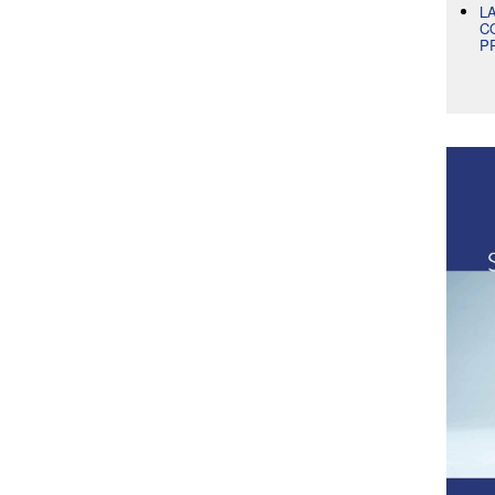
L
C
P