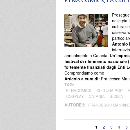
ETNA COMICS, LA CULT
Prosegue 
nelle pia
culturale
osservando
particolar
Antonio
internazio
annualmente a Catania.
Un’impresa
festival di riferimento nazional
fortemente finanziati dagli Enti 
Comprendiamo come
Articolo a cura di:
Francesco Man
TAG:
ETNACOMICS
CULTURA POP
COSPLAY
CATANIA
SICILIA
AUTORE/I:
FRANCESCO MANNIN
Pagine
1
2
3
4
5