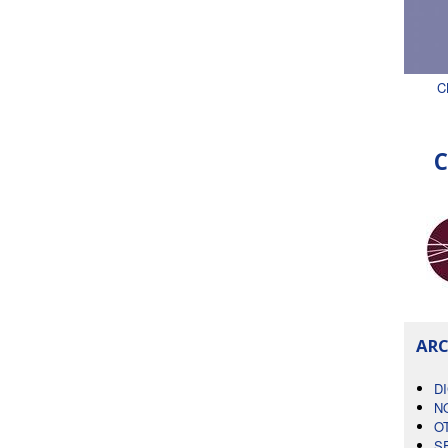
C
C
ARC
D
N
O
S