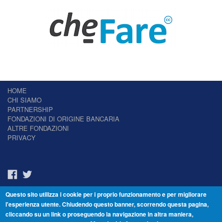
HOME
CHI SIAMO
PARTNERSHIP
FONDAZIONI DI ORIGINE BANCARIA
ALTRE FONDAZIONI
PRIVACY
Questo sito utilizza i cookie per i proprio funzionamento e per migliorare
Il Giornale delle Fondazioni - Periodico telematico
l'esperienza utente. Chiudendo questo banner, scorrendo questa pagina,
Reg. Tribunale n.7 del 22/07/2014 – ISSN 2421-2466
cliccando su un link o proseguendo la navigazione in altra maniera,
© Fondazione Venezia 2000 - Dorsoduro 3488/U - 30123 Venezia - Italia -