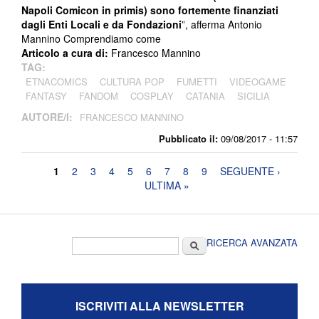
Napoli Comicon in primis) sono fortemente finanziati
dagli Enti Locali e da Fondazioni
”, afferma Antonio
Mannino Comprendiamo come
Articolo a cura di:
Francesco Mannino
TAG:
ETNACOMICS
CULTURA POP
FUMETTI
VIDEOGAME
FANTASY
FANDOM
COSPLAY
CATANIA
SICILIA
AUTORE/I:
FRANCESCO MANNINO
Pubblicato il:
09/08/2017 - 11:57
Pagine
1
2
3
4
5
6
7
8
9
SEGUENTE ›
ULTIMA »
Form di ricerca
Cerca
RICERCA AVANZATA
ISCRIVITI ALLA NEWSLETTER