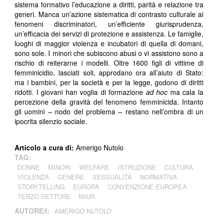
sistema formativo l’educazione a diritti, parità e relazione tra
generi. Manca un’azione sistematica di contrasto culturale ai
fenomeni discriminatori, un’efficiente giurisprudenza,
un’efficacia dei servizi di protezione e assistenza. Le famiglie,
luoghi di maggior violenza e incubatori di quella di domani,
sono sole. I minori che subiscono abusi o vi assistono sono a
rischio di reiterarne i modelli. Oltre 1600 figli di vittime di
femminicidio, lasciati soli, approdano ora all’aiuto di Stato:
ma i bambini, per la società e per la legge, godono di diritti
ridotti. I giovani han voglia di formazione
ad hoc
ma cala la
percezione della gravità del fenomeno femminicida. Intanto
gli uomini – nodo del problema – restano nell’ombra di un
ipocrita silenzio sociale.
Articolo a cura di:
Amerigo Nutolo
TAG:
DONNE
MINORI
WELFARE
ISTRUZIONE
CULTURA
VIOLENZA
GENERE
SESSUALITÀ
NORMATIVA
STORYTELLING
EUROPA
CONVENZIONE EUROPEA
TERZO SETTORE
MIUR
AUTORE/I:
AMERIGO NUTOLO