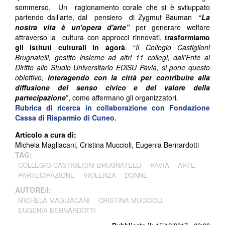
sommerso. Un ragionamento corale che si è sviluppato
partendo dall’arte, dal pensiero di Zygmut Bauman “
La
nostra vita è un'opera d'arte”
per generare welfare
attraverso la cultura con approcci rinnovati,
trasformiamo
gli istituti culturali in agorà
. “
Il Collegio Castiglioni
Brugnatelli, gestito insieme ad altri 11 collegi, dall’Ente al
Diritto allo Studio Universitario EDiSU Pavia, si pone questo
obiettivo,
interagendo con la città per contribuire alla
diffusione del senso civico e del valore della
partecipazione
”, come affermano gli organizzatori.
Rubrica di ricerca in collaborazione con Fondazione
Cassa di Risparmio di Cuneo.
Articolo a cura di:
Michela Magliacani, Cristina Muccioli, Eugenia Bernardotti
TAG:
COLLEGIO CASTIGLIONI BRUGNATELLI
PAVIA
ARTE
PARTECIPAZIONE
VIOLENZA
DONNE
AUTORE/I:
MICHELA MAGLIACANI
CRISTINA MUCCIOLI
EUGENIA BERNARDOTTI