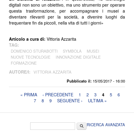
digitali non sono un obiettivo, ma uno strumento per operare
questa trasformazione, per accompagnare i musei a
diventare rilevanti per la società, a divenire luoghi da
frequentare fin da piccoli, nella vita di tutti i giorni»
Articolo a cura di:
Vittoria Azzarita
TAG:
DOMENICO STURABOTTI
SYMBOLA
MUSEI
NUOVE TECNOLOGIE
INNOVAZIONE DIGITALE
FORMAZIONE
AUTORE/I:
VITTORIA AZZARITA
Pubblicato il:
15/05/2017 - 16:00
Pagine
« PRIMA
‹ PRECEDENTE
1
2
3
4
5
6
7
8
9
SEGUENTE ›
ULTIMA »
Form di ricerca
Cerca
RICERCA AVANZATA