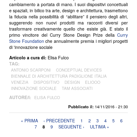
cambiamento a portata di mano. I suoi dispositivi concettuali
e spaziali, in bilico tra arte, design e architettura, trasmettono
la fiducia nella possibilità di “abilitare” il pensiero degli altri,
suggerendo non nuovi prodotti ma racconti diversi per
trasformare creativamente quello che esiste già.
E stato il
primo vincitore del Curry Stone Design Prize della
Curry
Stone Foundation
che annualmente premia i migliori progetti
di 'innovazione sociale
Articolo a cura di:
Elisa Fulco
TAG:
​ANTONIO SCARPONI
CONCEPTUAL DEVICES
BIENNALE DI ARCHITETTURA PADIGLIONE ITALIA
VENEZIA
DISPOSITIVO
DESIGN
ELIOOO
INNOVAZIONE SOCIALE
TAM ASSOCIATI
AUTORE/I:
ELISA FULCO
Pubblicato il:
14/11/2016 - 21:30
Pagine
« PRIMA
‹ PRECEDENTE
1
2
3
4
5
6
7
8
9
SEGUENTE ›
ULTIMA »