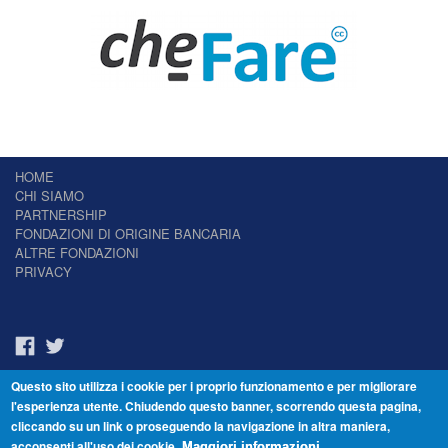
HOME
CHI SIAMO
PARTNERSHIP
FONDAZIONI DI ORIGINE BANCARIA
ALTRE FONDAZIONI
PRIVACY
Questo sito utilizza i cookie per i proprio funzionamento e per migliorare
Il Giornale delle Fondazioni - Periodico telematico
l'esperienza utente. Chiudendo questo banner, scorrendo questa pagina,
Reg. Tribunale n.7 del 22/07/2014 – ISSN 2421-2466
cliccando su un link o proseguendo la navigazione in altra maniera,
© Fondazione Venezia 2000 - Dorsoduro 3488/U - 30123 Venezia - Italia -
acconsenti all'uso dei cookie.
C.F. 94046390277
Maggiori informazioni