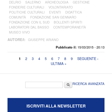
DELRIO
SALERNO
ARCHEOLOGIA
GESTIONE
FONDERIE CULTURALI
VOLONTARIATO
POLITICHE CULTURALI
EVENTI
DIDATTICA
COMUNITÀ
FONDAZIONE SAN GENNARO
FONDAZIONE CON IL SUD
BOLLENTI SPIRITI
LABORATORI DAL BASSO
CONTEMPORANEITÀ
MUSEO VIVO
AUTORE/I:
GIUSEPPE ARIANO
Pubblicato il:
15/03/2015 - 20:13
Pagine
1
2
3
4
5
6
7
8
9
SEGUENTE ›
ULTIMA »
Form di ricerca
Cerca
RICERCA AVANZATA
ISCRIVITI ALLA NEWSLETTER