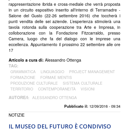
rappresentazione ibrida e cross-mediale che verrà proposta
in un circuito espositivo inserito all'interno di Terramadre -
Salone del Gusto (22-26 settembre 2016) che toccherà i
punti vendita delle sei aziende. L’esperienza stimolerà una
tavola rotonda sulla cooperazione tra Arte e Impresa, in
colloborazione con la Fondazione Fitzcarraldo, presso
Camera, luogo che fa del dialogo con le imprese una
eccellenza. Appuntamento il prossimo 22 settembre alle ore
17
Articolo a cura di:
Alessandro Ottenga
TAG:
GRAMMATICA
LINGUAGGIO
PROJECT MANAGEMENT
FORMAZIONE
FORMAE MENTIS
PRODUZIONE CULTURALE
SISTEMA CULTURALE
TERRITORIO
CONTEMPORANEITÀ
VISIONI
AUTORE/I:
ALESSANDRO OTTENGA
Pubblicato il:
12/09/2016 - 09:34
NOTIZIE
IL MUSEO DEL FUTURO È CONDIVISO