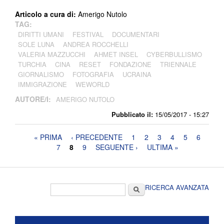
Articolo a cura di:
Amerigo Nutolo
TAG:
DIRITTI UMANI
FESTIVAL
DOCUMENTARI
SOLE LUNA
ANDREA ROCCHELLI
VALERIA MAZZUCCHI
AHMET INSEL
CYBERBULLISMO
TURCHIA
CINA
RESET
FONDAZIONE
TRIENNALE
GIORNALISMO
FOTOGRAFIA
UCRAINA
IMMIGRAZIONE
WEWORLD
AUTORE/I:
AMERIGO NUTOLO
Pubblicato il:
15/05/2017 - 15:27
Pagine
« PRIMA
‹ PRECEDENTE
1
2
3
4
5
6
7
8
9
SEGUENTE ›
ULTIMA »
Form di ricerca
Cerca
RICERCA AVANZATA