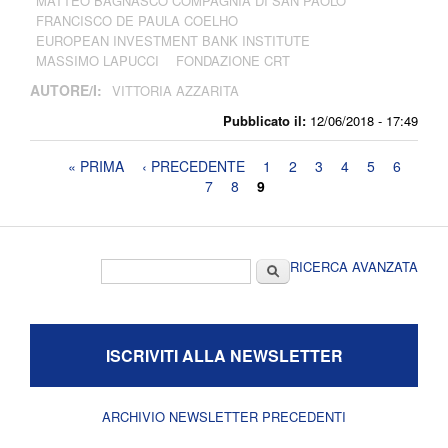
MATTEO BAGNASCO COMPAGNIA DI SAN PAOLO
FRANCISCO DE PAULA COELHO
EUROPEAN INVESTMENT BANK INSTITUTE
MASSIMO LAPUCCI
FONDAZIONE CRT
AUTORE/I:
VITTORIA AZZARITA
Pubblicato il:
12/06/2018 - 17:49
Pagine
« PRIMA
‹ PRECEDENTE
1
2
3
4
5
6
7
8
9
Form di ricerca
Cerca
RICERCA AVANZATA
ISCRIVITI ALLA NEWSLETTER
ARCHIVIO NEWSLETTER PRECEDENTI