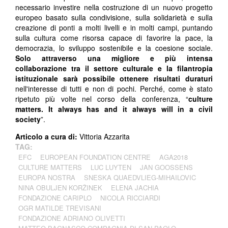
necessario investire nella costruzione di un nuovo progetto
europeo basato sulla condivisione, sulla solidarietà e sulla
creazione di ponti a molti livelli e in molti campi, puntando
sulla cultura come risorsa capace di favorire la pace, la
democrazia, lo sviluppo sostenibile e la coesione sociale.
Solo attraverso una migliore e più intensa
collaborazione tra il settore culturale e la filantropia
istituzionale sarà possibile ottenere risultati duraturi
nell'interesse di tutti e non di pochi. Perché, come è stato
ripetuto più volte nel corso della conferenza, “
culture
matters. It always has and it always will in a civil
society
”.
Articolo a cura di:
Vittoria Azzarita
TAG:
EFC
EUROPEAN FOUNDATION CENTRE
AGA2018
CULTURE MATTERS
LUC LUYTEN
JAN GOOSSENS
EUROPA NOSTRA
SNESKA QUAEDVLIEG-MIHAILOVIC
NINA OBULJEN KORŽINEK
ELENA JACHIA
FONDAZIONE CARIPLO
NICOLA RICCIARDI
OGR MATILDE TREVISANI
FONDAZIONE ADRIANO OLIVETTI