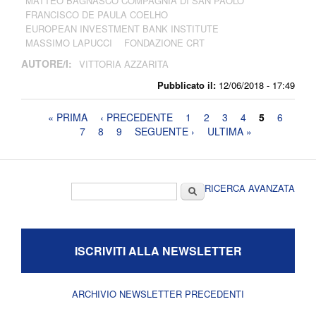
MATTEO BAGNASCO COMPAGNIA DI SAN PAOLO
FRANCISCO DE PAULA COELHO
EUROPEAN INVESTMENT BANK INSTITUTE
MASSIMO LAPUCCI
FONDAZIONE CRT
AUTORE/I:
VITTORIA AZZARITA
Pubblicato il:
12/06/2018 - 17:49
Pagine
« PRIMA
‹ PRECEDENTE
1
2
3
4
5
6
7
8
9
SEGUENTE ›
ULTIMA »
Form di ricerca
Cerca
RICERCA AVANZATA
ISCRIVITI ALLA NEWSLETTER
ARCHIVIO NEWSLETTER PRECEDENTI