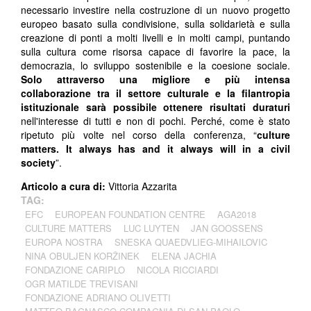
necessario investire nella costruzione di un nuovo progetto
europeo basato sulla condivisione, sulla solidarietà e sulla
creazione di ponti a molti livelli e in molti campi, puntando
sulla cultura come risorsa capace di favorire la pace, la
democrazia, lo sviluppo sostenibile e la coesione sociale.
Solo attraverso una migliore e più intensa
collaborazione tra il settore culturale e la filantropia
istituzionale sarà possibile ottenere risultati duraturi
nell'interesse di tutti e non di pochi. Perché, come è stato
ripetuto più volte nel corso della conferenza, “
culture
matters. It always has and it always will in a civil
society
”.
Articolo a cura di:
Vittoria Azzarita
TAG:
EFC
EUROPEAN FOUNDATION CENTRE
AGA2018
CULTURE MATTERS
LUC LUYTEN
JAN GOOSSENS
EUROPA NOSTRA
SNESKA QUAEDVLIEG-MIHAILOVIC
NINA OBULJEN KORŽINEK
ELENA JACHIA
FONDAZIONE CARIPLO
NICOLA RICCIARDI
OGR MATILDE TREVISANI
FONDAZIONE ADRIANO OLIVETTI