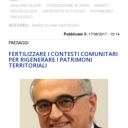
GIULIANO VOLPE
CONVENZIONE DI FARO
MIBACT
ARCHEOLOGIA
UNIVERSITÀ DI FOGGIA
PATRIMONIO
PAESAGGIO
AUTORE/I:
MARIA ELENA SANTAGATI
Pubblicato il:
17/06/2017 - 10:14
PAESAGGI
FERTILIZZARE I CONTESTI COMUNITARI
PER RIGENERARE I PATRIMONI
TERRITORIALI