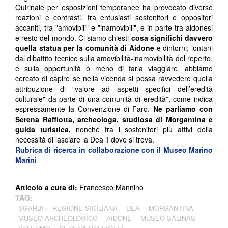
Quirinale per esposizioni temporanee ha provocato diverse
reazioni e contrasti, tra entusiasti sostenitori e oppositori
accaniti, tra "amovibili" e "inamovibili", e in parte tra aidonesi
e resto del mondo. Ci siamo chiesti
cosa significhi davvero
quella statua per la comunità di Aidone
e dintorni: lontani
dal dibattito tecnico sulla amovibilità-inamovibilità del reperto,
e sulla opportunità o meno di farla viaggiare, abbiamo
cercato di capire se nella vicenda si possa ravvedere quella
attribuzione di “valore ad aspetti specifici dell’eredità
culturale" da parte di una comunità di eredità”, come indica
espressamente la Convenzione di Faro.
Ne parliamo con
Serena Raffiotta, archeologa, studiosa di Morgantina e
guida turistica,
nonché tra i sostenitori più attivi della
necessità di lasciare la Dea lì dove si trova.
Rubrica di ricerca in collaborazione con il Museo Marino
Marini
Articolo a cura di:
Francesco Mannino
TAG:
SGARBI
REGIONE SICILIANA
DEA
MORGANTINA
MUSEO ARCHEOLOGICO
AIDONE
MUSEO SALINAS