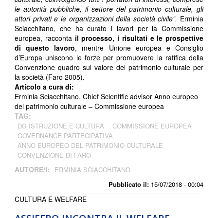
le autorità pubbliche, il settore del patrimonio culturale, gli
attori privati e le organizzazioni della società civile”.
Erminia
Sciacchitano, che ha curato i lavori per la Commissione
europea, racconta
il processo, i risultati e le prospettive
di questo lavoro
, mentre Unione europea e Consiglio
d’Europa uniscono le forze per promuovere la ratifica della
Convenzione quadro sul valore del patrimonio culturale per
la società (Faro 2005).
Articolo a cura di:
Erminia Sciacchitano. Chief Scientific advisor Anno europeo
del patrimonio culturale – Commissione europea
TAG:
DG ISTRUZIONE E CULTURA
COMMISSIONE EUROPEA
GOVERNANCE PARTECIPATIVA
ANNO EUROPEO DEL PATRIMONIO CULTURALE
CONVENZIONE DI FARO
AUTORE/I:
ERMINIA SCIACCHITANO
Pubblicato il:
15/07/2018 - 00:04
CULTURA E WELFARE