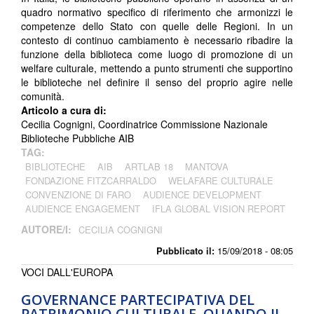
quadro normativo specifico di riferimento che armonizzi le
competenze dello Stato con quelle delle Regioni. In un
contesto di continuo cambiamento è necessario ribadire la
funzione della biblioteca come luogo di promozione di un
welfare culturale, mettendo a punto strumenti che supportino
le biblioteche nel definire il senso del proprio agire nelle
comunità.
Articolo a cura di:
Cecilia Cognigni, Coordinatrice Commissione Nazionale
Biblioteche Pubbliche AIB
TAG:
BIBLIOTECHE
AIB
ARTLAB 18
MANTOVA
FONDAZIONE FITZCARRALDO
WELAFARE CULTURALE
CONVENZIONE DI FARO
AUDIENCE DEVELOPMENT
AUDIENCE ENGAGEMENT
IFLA GLOBAL VISION REPORT
AUTORE/I:
CECILIA COGNIGNI
Pubblicato il:
15/09/2018 - 08:05
VOCI DALL'EUROPA
GOVERNANCE PARTECIPATIVA DEL
PATRIMONIO CULTURALE. QUANDO IL