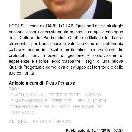
FOCUS Unesco da RAVELLO LAB. Quali politiche e strategie
possono essere concretamente messe in campo a sostegno
della Cultura del Patrimonio? Quali le criticità e le risorse
strumentali per trasformare la valorizzazione del patrimonio
culturale anche in riscatto territoriale? Tra revisione dei
protocolli, nuovi modelli di gestione e condivisione di
esperienze e risorse, ecco trasparire i segni di una nuova
Qualità Progettuale come leva di sviluppo del territorio e delle
sue comunità
Articolo a cura di:
Pietro Petraroia
TAG:
RAVELLOLAB 2016
FEDERCULTURE
UNESCO
PIANI DI GESTIONE
TERRITORI
BENI CULTURALI
CONVENZIONE DI FARO
WORLD HERITAGE LIST
PATRIMONIO
AUTORE/I:
PIETRO PETRAROIA
Pubblicato il:
15/11/2016 - 07:37