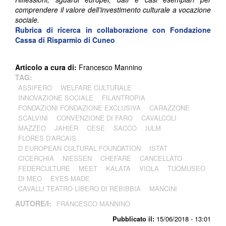
comprendere il valore dell’investimento culturale a vocazione
sociale.
Rubrica di ricerca in collaborazione con
Fondazione
Cassa di Risparmio di Cuneo
Articolo a cura di:
Francesco Mannino
TAG:
ASSIFERO
WELFARE CULTURALE
INNOVAZIONE SOCIALE
FILANTROPIA
FONDAZIONI FONDAZIONE EXCLUSIVA
CARAZZONE
SCALVINI
CONVENZIONE DI FARO
CAVALCOLI
MAZZEO
JAHIER
CESE
SACCO
IULM
FLORES D’ARCAIS
D EUROPEAN CULTURAL FOUNDATION
ISTAT
CICERCHIA
NIESSEN
CHEFARE
CANCELLATO
FEDERCULTURE
MEET
KALATÀ
VIOLA
TUOMUSEO
DI MEO
EYES MADE
CAVALLI TEATRO LIBERO DI REBIBBIA
MANCINI
AUTORE/I:
FRANCESCO MANNINO
Pubblicato il:
15/06/2018 - 13:01