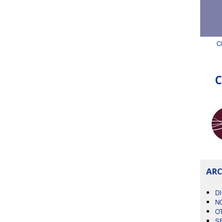
C
C
ARC
D
N
O
S