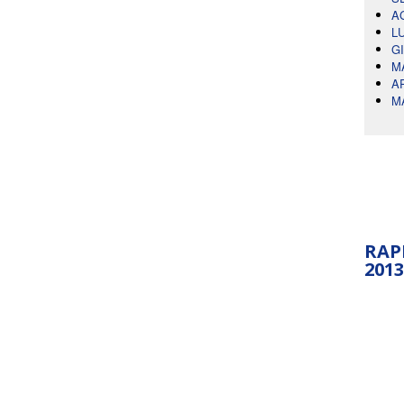
A
L
G
M
A
M
RAP
2013