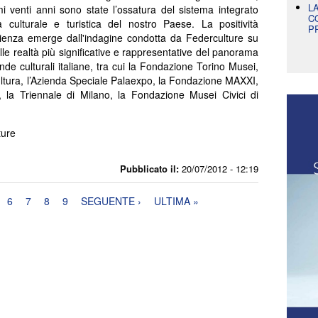
L
imi venti anni sono state l’ossatura del sistema integrato
C
rta culturale e turistica del nostro Paese. La positività
P
rienza emerge dall'indagine condotta da Federculture su
lle realtà più significative e rappresentative del panorama
nde culturali italiane, tra cui la Fondazione Torino Musei,
tura, l’Azienda Speciale Palaexpo, la Fondazione MAXXI,
a Triennale di Milano, la Fondazione Musei Civici di
ture
Pubblicato il:
20/07/2012 - 12:19
6
7
8
9
SEGUENTE ›
ULTIMA »