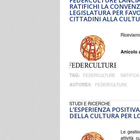
FEDERCULTURE LANCIA
RATIFICHI LA CONVENZ
LEGISLATURA PER FAVO
CITTADINI ALLA CULT
Riceviamo
Articolo 
TAG:
FEDERCULTURE
RATIFICA
AUTORE/I:
FEDERCULTURE
STUDI E RICERCHE
L’ESPERIENZA POSITI
DELLA CULTURA PER LO
Le gestio
attività c