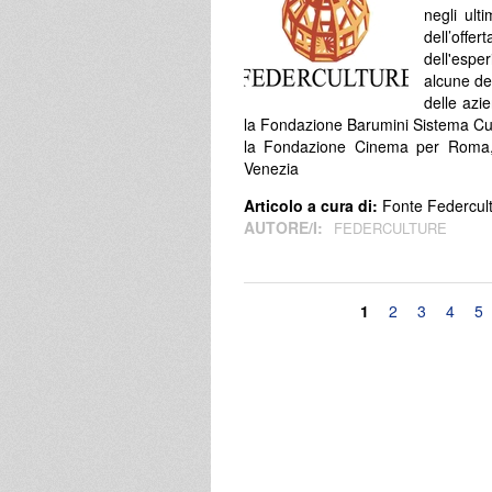
negli ult
dell’offe
dell'espe
alcune de
delle azie
la Fondazione Barumini Sistema Cul
la Fondazione Cinema per Roma, l
Venezia
Articolo a cura di:
Fonte Federcul
AUTORE/I:
FEDERCULTURE
Pagine
1
2
3
4
5