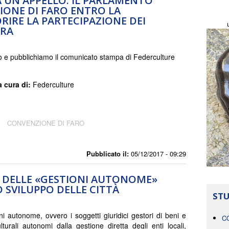
 UN APPELLO: IL PARLAMENTO
IONE DI FARO ENTRO LA
RIRE LA PARTECIPAZIONE DEI
URA
 e pubblichiamo il comunicato stampa di Federculture
a cura di:
Federculture
CONVENZIONE DI FARO
Pubblicato il:
05/12/2017 - 09:29
VA DELLE «GESTIONI AUTONOME»
 SVILUPPO DELLE CITTÀ
STU
ni autonome, ovvero i soggetti giuridici gestori di beni e
C
ulturali autonomi dalla gestione diretta degli enti locali,