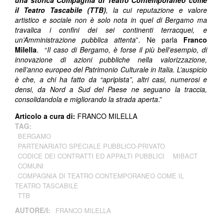
una storica Compagnia di Teatro Contemporaneo come
il Teatro Tascabile (TTB)
, la cui reputazione e valore
artistico e sociale non è solo nota in quel di Bergamo ma
travalica i confini dei sei continenti terracquei, e
un’Amministrazione pubblica attenta
”. Ne parla
Franco
Milella
. “
Il caso di Bergamo, è forse il più bell’esempio, di
innovazione di azioni pubbliche nella valorizzazione,
nell’anno europeo del Patrimonio Culturale in Italia. L’auspicio
è che, a chi ha fatto da “apripista”, altri casi, numerosi e
densi, da Nord a Sud del Paese ne seguano la traccia,
consolidandola e migliorando la strada aperta
.”
Articolo a cura di:
FRANCO MILELLA
TAG:
BERGAMO
PARTENARIATO SPECIALE PUBBLICO-PRIVATO
CODICE DEI CONTRATTI ED APPALTI PUBBLICI
MIBACT
COMUNI
COMPAGNIA DI TEATRO CONTEMPORANEO COME IL
TEATRO TASCABILE
TTB
AUTORE/I:
FRANCO MILELLA