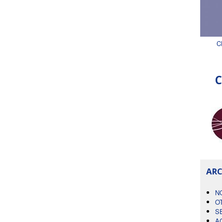
C
C
ARC
N
O
S
A