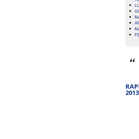
L
G
M
A
M
F
RAP
2013