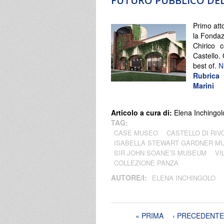
FUTURO PUBBLICO DEL
Primo att
la Fondaz
Chirico c
Castello.
best of.
N
Rubrica 
Marini
Articolo a cura di:
Elena Inchingol
TAG:
CASE MUSEO
CASTELLO DI RIV
ISABELLA STEWART GARDNER M
SIR JOHN SOANE’S MUSEUM
VI
COLLEZIONE PANZA
AUTORE/I:
ELENA INCHINGOLO
Pagine
« PRIMA
‹ PRECEDENTE