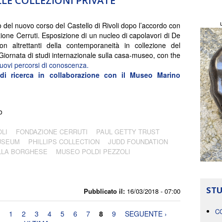
LE COLLEZIONI PRIVATE
o del nuovo corso del Castello di Rivoli dopo l’accordo con
ione Cerruti. Esposizione di un nucleo di capolavori di De
on altrettanti della contemporaneità in collezione del
 Giornata di studi internazionale sulla casa-museo, con the
uovi percorsi di conoscenza.
di ricerca in collaborazione con il Museo Marino
o
OLI
FONDAZIONE CERRUTI
PAUL GETTY TRUST
USEUM
PHILLIPS COLLECTION
JUDD FOUNDATION
LLA BORGHESE
MUSEO POLDI PEZZOLI
STU
Pubblicato il:
16/03/2018 - 07:00
C
1
2
3
4
5
6
7
8
9
SEGUENTE ›