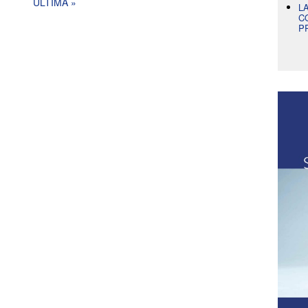
ULTIMA »
L
C
P