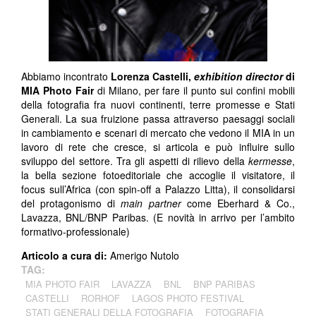
Abbiamo incontrato
Lorenza Castelli,
exhibition director
di
MIA Photo Fair
di Milano, per fare il punto sui confini mobili
della fotografia fra nuovi continenti, terre promesse e Stati
Generali. La sua fruizione passa attraverso paesaggi sociali
in cambiamento e scenari di mercato che vedono il MIA in un
lavoro di rete che cresce, si articola e può influire sullo
sviluppo del settore. Tra gli aspetti di rilievo della
kermesse
,
la bella sezione fotoeditoriale che accoglie il visitatore, il
focus sull’Africa (con spin-off a Palazzo Litta), il consolidarsi
del protagonismo di
main
partner
come Eberhard & Co.,
Lavazza, BNL/BNP Paribas. (E novità in arrivo per l’ambito
formativo-professionale)
Articolo a cura di:
Amerigo Nutolo
TAG:
MIA PHOTO FAIR
LAVAZZA
BNL
BNP PARIBAS
CASTELLI
RORHOF
LAGOS PHOTO FESTIVAL
STATI GENERALI DELLA FOTOGRAFIA
FOTOGRAFIA