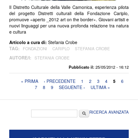
Il Distretto Culturale della Valle Camonica, esperienza pilota
del progetto Distretti culturali della Fondazione Cariplo,
promuove «aperto _2012 art on the border». Giovani artisti e
nuovi linguaggi per una nuova profonda relazione tra natura
e cultura
Articolo a cura di:
Stefania Crobe
TAG:
FONDAZIONI
CARIPLO
STEFANIA CROBE
AUTORE/I:
STEFANIA CROBE
Pubblicato il:
25/05/2012 - 16:12
Pagine
« PRIMA
‹ PRECEDENTE
1
2
3
4
5
6
7
8
9
SEGUENTE ›
ULTIMA »
Form di ricerca
Cerca
RICERCA AVANZATA