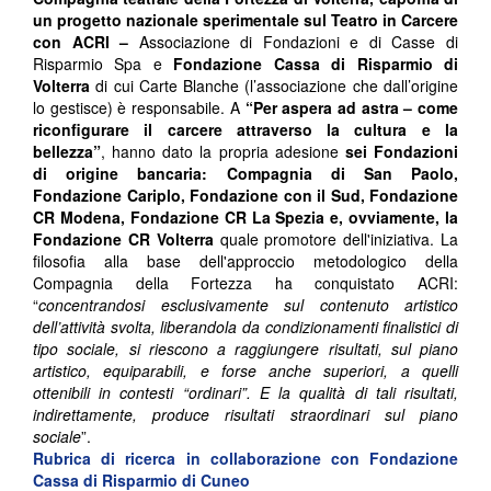
un progetto nazionale sperimentale sul Teatro in Carcere
con ACRI –
Associazione di Fondazioni e di Casse di
Risparmio Spa e
Fondazione Cassa di Risparmio di
Volterra
di cui Carte Blanche (l’associazione che dall’origine
lo gestisce) è responsabile. A
“Per aspera ad astra – come
riconfigurare il carcere attraverso la cultura e la
bellezza”
, hanno dato la propria adesione
sei Fondazioni
di origine bancaria: Compagnia di San Paolo,
Fondazione Cariplo, Fondazione con il Sud, Fondazione
CR Modena, Fondazione CR La Spezia e, ovviamente, la
Fondazione CR Volterra
quale promotore dell'iniziativa. La
filosofia alla base dell'approccio metodologico della
Compagnia della Fortezza ha conquistato ACRI:
“
concentrandosi esclusivamente sul contenuto artistico
dell’attività svolta, liberandola da condizionamenti finalistici di
tipo sociale, si riescono a raggiungere risultati, sul piano
artistico, equiparabili, e forse anche superiori, a quelli
ottenibili in contesti “ordinari”. E la qualità di tali risultati,
indirettamente, produce risultati straordinari sul piano
sociale
”.
Rubrica di ricerca in collaborazione con
Fondazione
Cassa di Risparmio di Cuneo