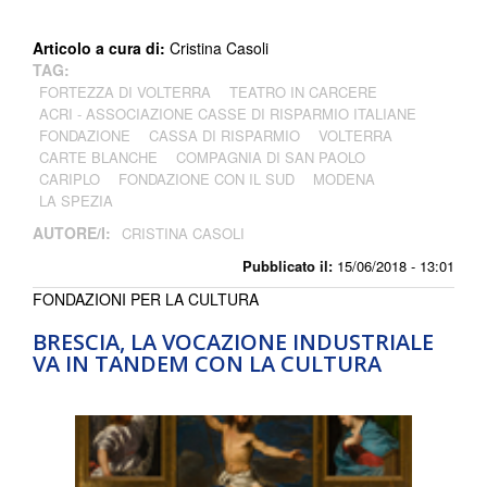
Articolo a cura di:
Cristina Casoli
TAG:
FORTEZZA DI VOLTERRA
TEATRO IN CARCERE
ACRI - ASSOCIAZIONE CASSE DI RISPARMIO ITALIANE
FONDAZIONE
CASSA DI RISPARMIO
VOLTERRA
CARTE BLANCHE
COMPAGNIA DI SAN PAOLO
CARIPLO
FONDAZIONE CON IL SUD
MODENA
LA SPEZIA
AUTORE/I:
CRISTINA CASOLI
Pubblicato il:
15/06/2018 - 13:01
FONDAZIONI PER LA CULTURA
BRESCIA, LA VOCAZIONE INDUSTRIALE
VA IN TANDEM CON LA CULTURA