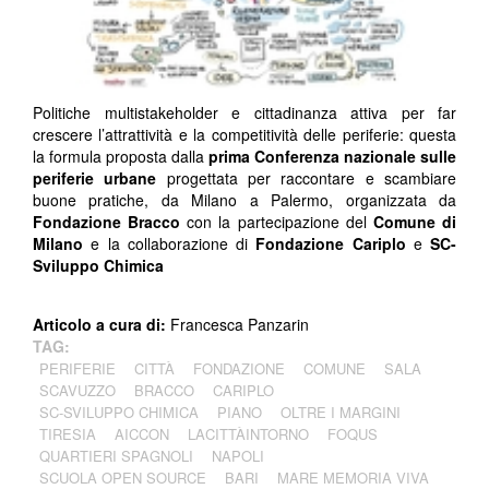
Politiche multistakeholder e cittadinanza attiva per far
crescere l’attrattività e la competitività delle periferie: questa
la formula proposta dalla
prima Conferenza nazionale sulle
periferie urbane
progettata per raccontare e scambiare
buone pratiche, da Milano a Palermo, organizzata da
Fondazione Bracco
con la partecipazione del
Comune di
Milano
e la collaborazione di
Fondazione Cariplo
e
SC-
Sviluppo Chimica
Articolo a cura di:
Francesca Panzarin
TAG:
PERIFERIE
CITTÀ
FONDAZIONE
COMUNE
SALA
SCAVUZZO
BRACCO
CARIPLO
SC-SVILUPPO CHIMICA
PIANO
OLTRE I MARGINI
TIRESIA
AICCON
LACITTÀINTORNO
FOQUS
QUARTIERI SPAGNOLI
NAPOLI
SCUOLA OPEN SOURCE
BARI
MARE MEMORIA VIVA