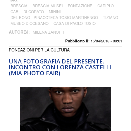
BRESCIA
BRESCIA MUSEI
FONDAZIONE
CARIPLO
CAB
DI CORATO
MININI
DEL BONO PINACOTECA TOSIO-MARTINENGO
TIZIANO
MUSEO DIOCESANO
CASA DI PAOLO TOSIO
AUTORE/I:
MILENA ZANOTTI
Pubblicato il:
15/04/2018 - 09:01
FONDAZIONI PER LA CULTURA
UNA FOTOGRAFIA DEL PRESENTE.
INCONTRO CON LORENZA CASTELLI
(MIA PHOTO FAIR)