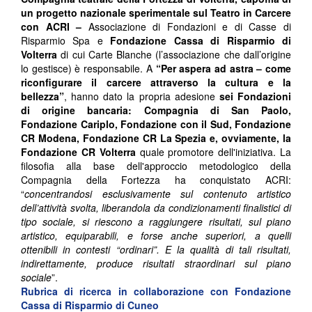
un progetto nazionale sperimentale sul Teatro in Carcere
con ACRI –
Associazione di Fondazioni e di Casse di
Risparmio Spa e
Fondazione Cassa di Risparmio di
Volterra
di cui Carte Blanche (l’associazione che dall’origine
lo gestisce) è responsabile. A
“Per aspera ad astra – come
riconfigurare il carcere attraverso la cultura e la
bellezza”
, hanno dato la propria adesione
sei Fondazioni
di origine bancaria: Compagnia di San Paolo,
Fondazione Cariplo, Fondazione con il Sud, Fondazione
CR Modena, Fondazione CR La Spezia e, ovviamente, la
Fondazione CR Volterra
quale promotore dell'iniziativa. La
filosofia alla base dell'approccio metodologico della
Compagnia della Fortezza ha conquistato ACRI:
“
concentrandosi esclusivamente sul contenuto artistico
dell’attività svolta, liberandola da condizionamenti finalistici di
tipo sociale, si riescono a raggiungere risultati, sul piano
artistico, equiparabili, e forse anche superiori, a quelli
ottenibili in contesti “ordinari”. E la qualità di tali risultati,
indirettamente, produce risultati straordinari sul piano
sociale
”.
Rubrica di ricerca in collaborazione con
Fondazione
Cassa di Risparmio di Cuneo