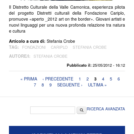
Il Distretto Culturale della Valle Camonica, esperienza pilota
del progetto Distretti culturali della Fondazione Cariplo,
promuove «aperto _2012 art on the border». Giovani artisti e
nuovi linguaggi per una nuova profonda relazione tra natura
e cultura
Articolo a cura di:
Stefania Crobe
TAG:
FONDAZIONI
CARIPLO
STEFANIA CROBE
AUTORE/I:
STEFANIA CROBE
Pubblicato il:
25/05/2012 - 16:12
Pagine
« PRIMA
‹ PRECEDENTE
1
2
3
4
5
6
7
8
9
SEGUENTE ›
ULTIMA »
Form di ricerca
Cerca
RICERCA AVANZATA