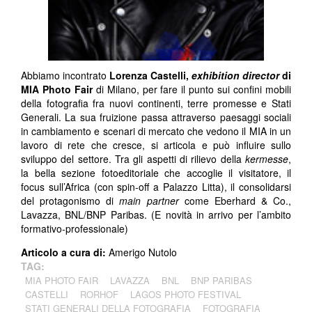
Abbiamo incontrato
Lorenza Castelli,
exhibition director
di
MIA Photo Fair
di Milano, per fare il punto sui confini mobili
della fotografia fra nuovi continenti, terre promesse e Stati
Generali. La sua fruizione passa attraverso paesaggi sociali
in cambiamento e scenari di mercato che vedono il MIA in un
lavoro di rete che cresce, si articola e può influire sullo
sviluppo del settore. Tra gli aspetti di rilievo della
kermesse
,
la bella sezione fotoeditoriale che accoglie il visitatore, il
focus sull’Africa (con spin-off a Palazzo Litta), il consolidarsi
del protagonismo di
main
partner
come Eberhard & Co.,
Lavazza, BNL/BNP Paribas. (E novità in arrivo per l’ambito
formativo-professionale)
Articolo a cura di:
Amerigo Nutolo
TAG:
MIA PHOTO FAIR
LAVAZZA
BNL
BNP PARIBAS
CASTELLI
RORHOF
LAGOS PHOTO FESTIVAL
STATI GENERALI DELLA FOTOGRAFIA
FOTOGRAFIA