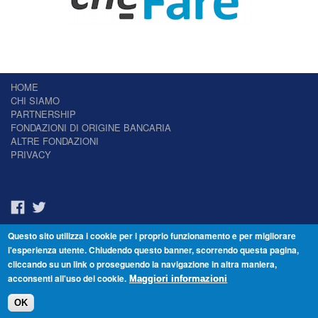
HOME
CHI SIAMO
PARTNERSHIP
FONDAZIONI DI ORIGINE BANCARIA
ALTRE FONDAZIONI
PRIVACY
Questo sito utilizza i cookie per i proprio funzionamento e per migliorare
Il Giornale delle Fondazioni - Periodico telematico
l'esperienza utente. Chiudendo questo banner, scorrendo questa pagina,
Reg. Tribunale n.7 del 22/07/2014 – ISSN 2421-2466
cliccando su un link o proseguendo la navigazione in altra maniera,
© Fondazione Venezia 2000 - Dorsoduro 3488/U - 30123 Venezia - Italia -
acconsenti all'uso dei cookie.
C.F. 94046390277
Maggiori informazioni
OK