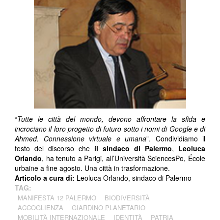
“
Tutte le città del mondo, devono affrontare la sfida e
incrociano il loro progetto di futuro sotto i nomi di Google e di
Ahmed. Connessione virtuale e umana
”. Condividiamo il
testo del discorso che
il sindaco di Palermo
,
Leoluca
Orlando
, ha tenuto a Parigi, all’Università SciencesPo, École
urbaine a fine agosto. Una città in trasformazione.
Articolo a cura di:
Leoluca Orlando, sindaco di Palermo
TAG:
MANIFESTA 12 PALERMO
BIODIVERSITÀ
ACCOGLIENZA
GIARDINO PLANETARIO
MOBILITÀ INTERNAZIONALE
IDENTITÀ
PATRIA