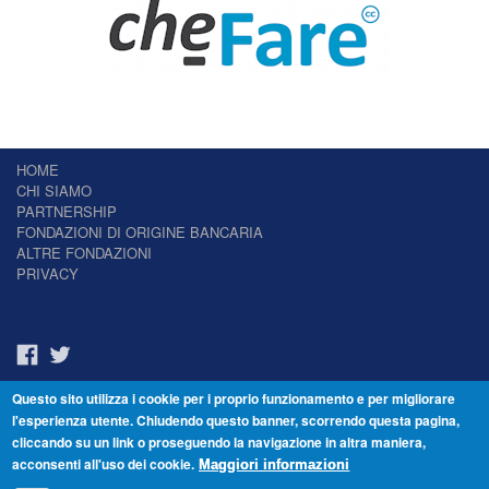
HOME
CHI SIAMO
PARTNERSHIP
FONDAZIONI DI ORIGINE BANCARIA
ALTRE FONDAZIONI
PRIVACY
Questo sito utilizza i cookie per i proprio funzionamento e per migliorare
Il Giornale delle Fondazioni - Periodico telematico
l'esperienza utente. Chiudendo questo banner, scorrendo questa pagina,
Reg. Tribunale n.7 del 22/07/2014 – ISSN 2421-2466
cliccando su un link o proseguendo la navigazione in altra maniera,
© Fondazione Venezia 2000 - Dorsoduro 3488/U - 30123 Venezia - Italia -
acconsenti all'uso dei cookie.
C.F. 94046390277
Maggiori informazioni