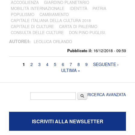
ACCOGLIENZA
GIARDINO PLANETARIO
MOBILITÀ INTERNAZIONALE
IDENTITÀ
PATRIA
POPULISMO
CAMBIAMENTO
CAPITALE ITALIANA DELLA CULTURA 2018
CAPITALE DI CULTURE
CARTA DI PALERMO
CONSULTA DELLE CULTURE
DON PINO PUGLISI.
AUTORE/I:
LEOLUCA ORLANDO
Pubblicato il:
16/12/2018 - 09:59
Pagine
1
2
3
4
5
6
7
8
9
SEGUENTE ›
ULTIMA »
Form di ricerca
Cerca
RICERCA AVANZATA
ISCRIVITI ALLA NEWSLETTER