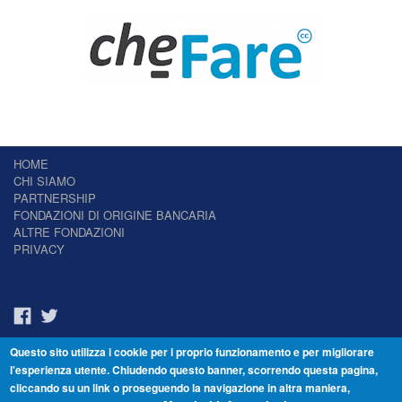
HOME
CHI SIAMO
PARTNERSHIP
FONDAZIONI DI ORIGINE BANCARIA
ALTRE FONDAZIONI
PRIVACY
Questo sito utilizza i cookie per i proprio funzionamento e per migliorare
Il Giornale delle Fondazioni - Periodico telematico
l'esperienza utente. Chiudendo questo banner, scorrendo questa pagina,
Reg. Tribunale n.7 del 22/07/2014 – ISSN 2421-2466
cliccando su un link o proseguendo la navigazione in altra maniera,
© Fondazione Venezia 2000 - Dorsoduro 3488/U - 30123 Venezia - Italia -