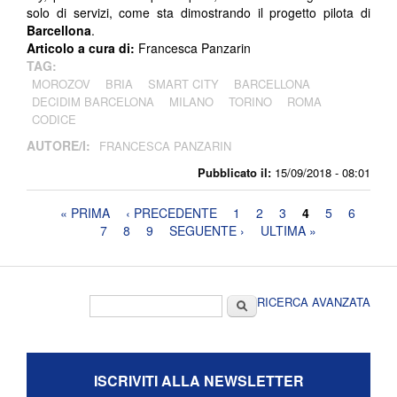
solo di servizi, come sta dimostrando il progetto pilota di
Barcellona
.
Articolo a cura di:
Francesca Panzarin
TAG:
MOROZOV
BRIA
SMART CITY
BARCELLONA
DECIDIM BARCELONA
MILANO
TORINO
ROMA
CODICE
AUTORE/I:
FRANCESCA PANZARIN
Pubblicato il:
15/09/2018 - 08:01
Pagine
« PRIMA
‹ PRECEDENTE
1
2
3
4
5
6
7
8
9
SEGUENTE ›
ULTIMA »
Form di ricerca
Cerca
RICERCA AVANZATA
ISCRIVITI ALLA NEWSLETTER