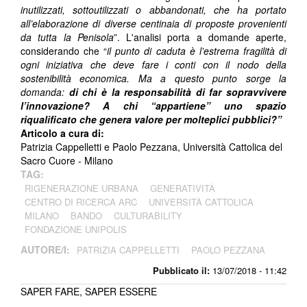
inutilizzati, sottoutilizzati o abbandonati, che ha portato
all’elaborazione di diverse centinaia di proposte provenienti
da tutta la Penisola
”. L'analisi porta a domande aperte,
considerando che “
il punto di caduta è l’estrema fragilità di
ogni iniziativa che deve fare i conti con il nodo della
sostenibilità economica. Ma a questo punto sorge la
domanda:
di chi è la responsabilità di far sopravvivere
l’innovazione? A chi “appartiene” uno spazio
riqualificato che genera valore per molteplici pubblici?”
Articolo a cura di:
Patrizia Cappelletti e Paolo Pezzana, Università Cattolica del
Sacro Cuore - Milano
TAG:
RIGENERAZIONE URBANA
GENERATIVITÀ
CENTRO DI RICERCA ARC
UNIVERSITÀ CATTOLICA
MILANO
BANDO
CULTURABILITY
FONDAZIONE UNIPOLIS
AUTORE/I:
PATRIZIA CAPPELLETTI
PAOLO PEZZANA
Pubblicato il:
13/07/2018 - 11:42
SAPER FARE, SAPER ESSERE