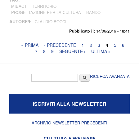
MIBACT
TERRITORIO
PROGETTAZIONE PER LA CULTURA
BANDO
AUTORE/I:
CLAUDIO BOCCI
Pubblicato il:
14/06/2016 - 18:41
Pagine
« PRIMA
‹ PRECEDENTE
1
2
3
4
5
6
7
8
9
SEGUENTE ›
ULTIMA »
Form di ricerca
Cerca
RICERCA AVANZATA
ISCRIVITI ALLA NEWSLETTER
ARCHIVIO NEWSLETTER PRECEDENTI
CULTURA E WELFARE