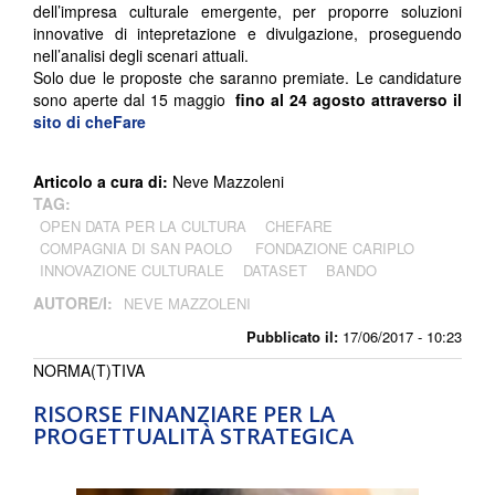
dell’impresa culturale emergente, per proporre soluzioni
innovative di intepretazione e divulgazione, proseguendo
nell’analisi degli scenari attuali.
Solo due le proposte che saranno premiate. Le candidature
sono aperte dal 15 maggio
fino al 24 agosto attraverso il
sito di cheFare
Articolo a cura di:
Neve Mazzoleni
TAG:
OPEN DATA PER LA CULTURA
CHEFARE
COMPAGNIA DI SAN PAOLO
FONDAZIONE CARIPLO
INNOVAZIONE CULTURALE
DATASET
BANDO
AUTORE/I:
NEVE MAZZOLENI
Pubblicato il:
17/06/2017 - 10:23
NORMA(T)TIVA
RISORSE FINANZIARE PER LA
PROGETTUALITÀ STRATEGICA