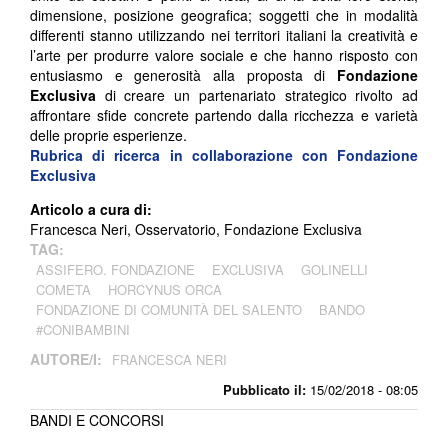
dimensione, posizione geografica; soggetti che in modalità
differenti stanno utilizzando nei territori italiani la creatività e
l’arte per produrre valore sociale e che hanno risposto con
entusiasmo e generosità alla proposta di
Fondazione
Exclusiva
di creare un partenariato strategico rivolto ad
affrontare sfide concrete partendo dalla ricchezza e varietà
delle proprie esperienze.
Rubrica di ricerca in collaborazione con Fondazione
Exclusiva
Articolo a cura di:
Francesca Neri, Osservatorio, Fondazione Exclusiva
TAG:
ASSIFERO. FONDAZIONE
EXCLUSIVA
GOLINELLI
COMETA
HORCYNUS ORCA
FONDAZIONE DI COMUNITÀ DEL SALENTO
BANDO
#CONIBAMBINI
AUTORE/I:
FRANCESCA NERI
Pubblicato il:
15/02/2018 - 08:05
BANDI E CONCORSI