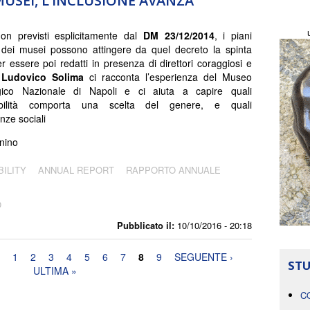
 MUSEI, L’INCLUSIONE AVANZA
n previsti esplicitamente dal
DM 23/12/2014
, i piani
i dei musei possono attingere da quel decreto la spinta
er essere poi redatti in presenza di direttori coraggiosi e
Ludovico Solima
ci racconta l’esperienza del Museo
gico Nazionale di Napoli e ci aiuta a capire quali
abilità comporta una scelta del genere, e quali
ze sociali
nino
ILITY
ANNUAL REPORT
RAPPORTO ANNUALE
O
Pubblicato il:
10/10/2016 - 20:18
1
2
3
4
5
6
7
8
9
SEGUENTE ›
STU
ULTIMA »
C