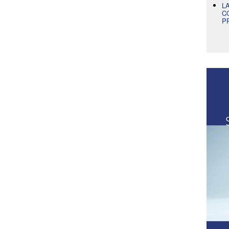
L
C
P