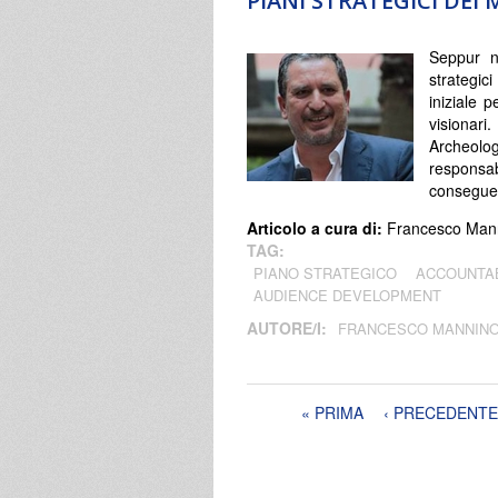
PIANI STRATEGICI DEI
Seppur no
strategic
iniziale p
visionari.
Archeolo
respons
conseguen
Articolo a cura di:
Francesco Man
TAG:
PIANO STRATEGICO
ACCOUNTAB
AUDIENCE DEVELOPMENT
AUTORE/I:
FRANCESCO MANNIN
Pagine
« PRIMA
‹ PRECEDENTE