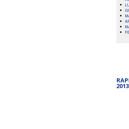
L
G
M
A
M
F
RAP
2013