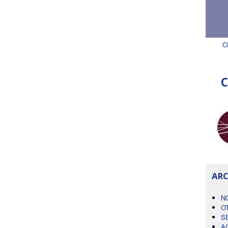
C
C
ARC
N
O
S
A