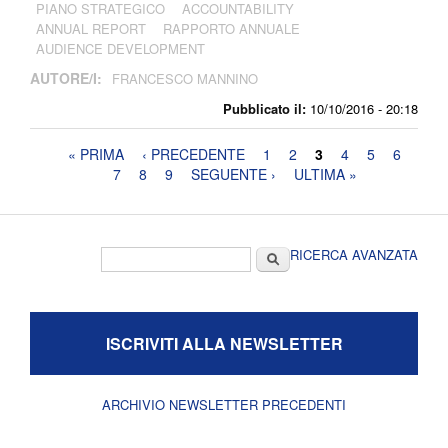
PIANO STRATEGICO
ACCOUNTABILITY
ANNUAL REPORT
RAPPORTO ANNUALE
AUDIENCE DEVELOPMENT
AUTORE/I:
FRANCESCO MANNINO
Pubblicato il:
10/10/2016 - 20:18
Pagine
« PRIMA
‹ PRECEDENTE
1
2
3
4
5
6
7
8
9
SEGUENTE ›
ULTIMA »
Form di ricerca
Cerca
RICERCA AVANZATA
ISCRIVITI ALLA NEWSLETTER
ARCHIVIO NEWSLETTER PRECEDENTI