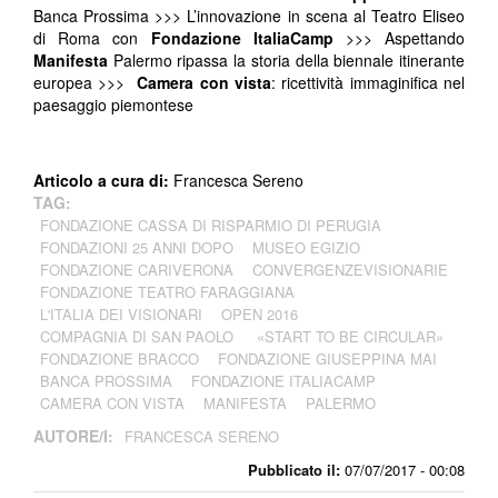
Banca Prossima >>> L’innovazione in scena al Teatro Eliseo
di Roma con
Fondazione ItaliaCamp
>>> Aspettando
Manifesta
Palermo ripassa la storia della biennale itinerante
europea >>>
Camera con vista
: ricettività immaginifica nel
paesaggio piemontese
Articolo a cura di:
Francesca Sereno
TAG:
FONDAZIONE CASSA DI RISPARMIO DI PERUGIA
FONDAZIONI 25 ANNI DOPO
MUSEO EGIZIO
FONDAZIONE CARIVERONA
CONVERGENZEVISIONARIE
FONDAZIONE TEATRO FARAGGIANA
L'ITALIA DEI VISIONARI
OPEN 2016
COMPAGNIA DI SAN PAOLO
«START TO BE CIRCULAR»
FONDAZIONE BRACCO
FONDAZIONE GIUSEPPINA MAI
BANCA PROSSIMA
FONDAZIONE ITALIACAMP
CAMERA CON VISTA
MANIFESTA
PALERMO
AUTORE/I:
FRANCESCA SERENO
Pubblicato il:
07/07/2017 - 00:08