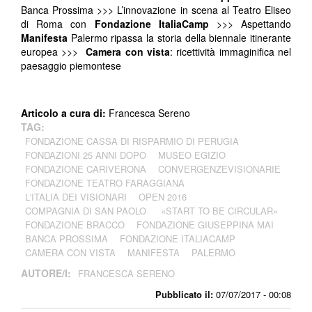
Banca Prossima >>> L’innovazione in scena al Teatro Eliseo
di Roma con
Fondazione ItaliaCamp
>>> Aspettando
Manifesta
Palermo ripassa la storia della biennale itinerante
europea >>>
Camera con vista
: ricettività immaginifica nel
paesaggio piemontese
Articolo a cura di:
Francesca Sereno
TAG:
FONDAZIONE CASSA DI RISPARMIO DI PERUGIA
FONDAZIONI 25 ANNI DOPO
MUSEO EGIZIO
FONDAZIONE CARIVERONA
CONVERGENZEVISIONARIE
FONDAZIONE TEATRO FARAGGIANA
L'ITALIA DEI VISIONARI
OPEN 2016
COMPAGNIA DI SAN PAOLO
«START TO BE CIRCULAR»
FONDAZIONE BRACCO
FONDAZIONE GIUSEPPINA MAI
BANCA PROSSIMA
FONDAZIONE ITALIACAMP
CAMERA CON VISTA
MANIFESTA
PALERMO
AUTORE/I:
FRANCESCA SERENO
Pubblicato il:
07/07/2017 - 00:08