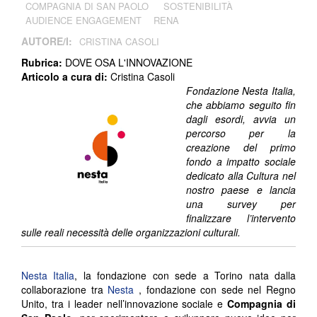
COMPAGNIA DI SAN PAOLO
SOSTENIBILITÀ
AUDIENCE ENGAGEMENT
RENA
AUTORE/I:
CRISTINA CASOLI
Rubrica:
DOVE OSA L'INNOVAZIONE
Articolo a cura di:
Cristina Casoli
Fondazione Nesta Italia,
che abbiamo seguito fin
dagli esordi, avvia un
percorso per la
creazione del primo
fondo a impatto sociale
dedicato alla Cultura nel
nostro paese e lancia
una survey per
finalizzare l’intervento
sulle reali necessità delle organizzazioni culturali.
Nesta Italia
, la fondazione con sede a Torino nata dalla
collaborazione tra
Nesta
, fondazione con sede nel Regno
Unito, tra i leader nell’innovazione sociale e
Compagnia di