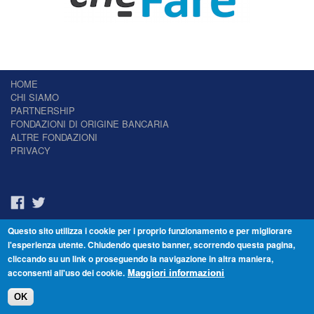
HOME
CHI SIAMO
PARTNERSHIP
FONDAZIONI DI ORIGINE BANCARIA
ALTRE FONDAZIONI
PRIVACY
Questo sito utilizza i cookie per i proprio funzionamento e per migliorare
Il Giornale delle Fondazioni - Periodico telematico
l'esperienza utente. Chiudendo questo banner, scorrendo questa pagina,
Reg. Tribunale n.7 del 22/07/2014 – ISSN 2421-2466
cliccando su un link o proseguendo la navigazione in altra maniera,
© Fondazione Venezia 2000 - Dorsoduro 3488/U - 30123 Venezia - Italia -
acconsenti all'uso dei cookie.
C.F. 94046390277
Maggiori informazioni
OK