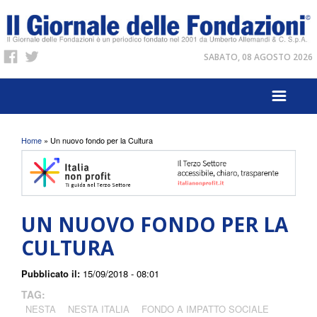
SABATO, 08 AGOSTO 2026
Tu sei qui
Home
» Un nuovo fondo per la Cultura
UN NUOVO FONDO PER LA
CULTURA
Pubblicato il:
15/09/2018 - 08:01
TAG:
NESTA
NESTA ITALIA
FONDO A IMPATTO SOCIALE