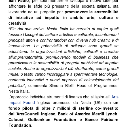
San Paolo
, per sperimentare e sviluppare nuove idee per
affrontare le sfide più pressanti della società italiana, sta
lavorando ad un progetto per
promuovere la sostenibilità
di iniziative ad impatto in ambito arte, cultura e
creatività
.
“
Fin dal suo arrivo, Nesta Italia ha cercato di capire quali
fossero i bisogni del settore artistico e culturale, incontrando i
principali attori e confrontandosi con diversi hub creativi e di
innovazione. Le potenzialità di sviluppo sono grandi se
educhiamo le organizzazioni artistiche, culturali e creative
all'imprenditorialità, promuovendo modelli di business che
garantiscano la sostenibilità di progetti ambiziosi ad impatto
sociale. Anche le organizzazioni più strutturate, come grandi
musei o teatri vanno incoraggiate a sperimentare tecnologie,
contenuti innovativi e nuovi approcci di coinvolgimento del
pubblico
”, commenta Simona Bielli, Head of Programmes,
Nesta Italia.
L’approccio individua strumenti di finanza che si ispira all’
Arts
Impact Found
inglese promosso da Nesta (UK) con
un
fondo pilota di oltre 7 milioni di sterline co-investito
dall’ArtsCouncil inglese, Bank of America Merrill Lynch,
Caloust, Gulbenkian Foundation e Esmee Fairbairn
Foundation
.