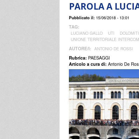
PAROLA A LUCI
Pubblicato il:
15/06/2018 - 13:01
TAG:
LUCIANO GALLO
UTI
DOLOMITI
UNIONE TERRITORIALE INTERCO
AUTORE/I:
ANTONIO DE ROSSI
Rubrica:
PAESAGGI
Articolo a cura di:
Antonio De Ros