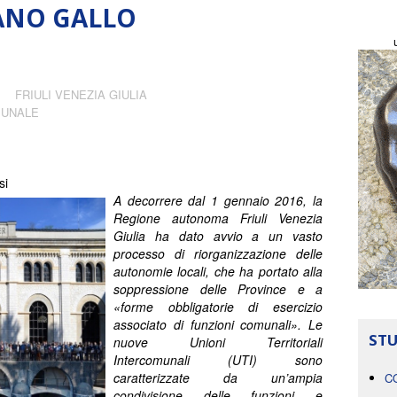
ANO GALLO
FRIULI VENEZIA GIULIA
MUNALE
si
A decorrere dal 1 gennaio 2016, la
Regione autonoma Friuli Venezia
Giulia ha dato avvio a un vasto
processo di riorganizzazione delle
autonomie locali, che ha portato alla
soppressione delle Province e a
«forme obbligatorie di esercizio
associato di funzioni comunali». Le
STU
nuove Unioni Territoriali
Intercomunali (UTI) sono
caratterizzate da un’ampia
C
condivisione delle funzioni e