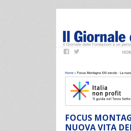
HO
Tu sei qui
Home
» Focus Montagna XXI secolo - La nuova v
FOCUS MONTAGN
NUOVA VITA DEL