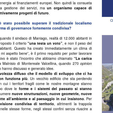
all’energia ai finanziamenti europei. Non quindi la consueta
ra gestione dei servizi, ma
un organismo capace di
ttivamente progetti di futuro
.
C
 stato possibile superare il tradizionale localismo
orma di governance fortemente condivisa?
uando il sindaco di Maniago, realtà di 12.000 abitanti in
oposto il criterio
“una testa un voto”
, e non il peso del
 abitanti. Questo ha creato immediatamente un clima di
e mi aspetto bene”, è il primo requisito per poter lavorare
ivo è stato l’incontro che abbiamo chiamato
“La carica
7 a Malnisio di Montereale Valcellina, quando 270
opinion
voro hanno discusso e generato idee.
volezza diffuso che
il modello di sviluppo che ci ha
on funziona più
. Un vecchio edificio che sta perdendo
in cui i territori fragili come le nostre montagne stanno
mpo dove le
forme e i sistemi del passato si stanno
ssumere
nuove strutturazioni, nuove geometrie, nuove
datte all’ambiente e al paesaggio in cui insistono
. Per
visione condivisa di territorio
, altrimenti la trappola
nelle stesse forme, negli stessi confini senza riuscire a