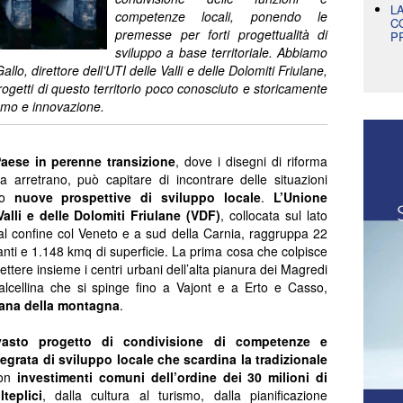
L
competenze locali, ponendo le
C
premesse per forti progettualità di
P
sviluppo a base territoriale. Abbiamo
llo, direttore dell’UTI delle Valli e delle Dolomiti Friulane,
rogetti di questo territorio poco conosciuto e storicamente
smo e innovazione.
aese in perenne transizione
, dove i disegni di riforma
ta arretrano, può capitare di incontrare delle situazioni
ano
nuove prospettive di sviluppo locale
.
L’Unione
Valli e delle Dolomiti Friulane (VDF)
, collocata sul lato
 al confine col Veneto e a sud della Carnia, raggruppa 22
anti e 1.148 kmq di superficie. La prima cosa che colpisce
mettere insieme i centri urbani dell’alta pianura dei Magredi
a Valcellina che si spinge fino a Vajont e a Erto e Casso,
iana della montagna
.
vasto progetto di condivisione di competenze e
egrata di sviluppo locale che scardina la tradizionale
con
investimenti comuni dell’ordine dei 30 milioni di
teplici
, dalla cultura al turismo, dalla pianificazione