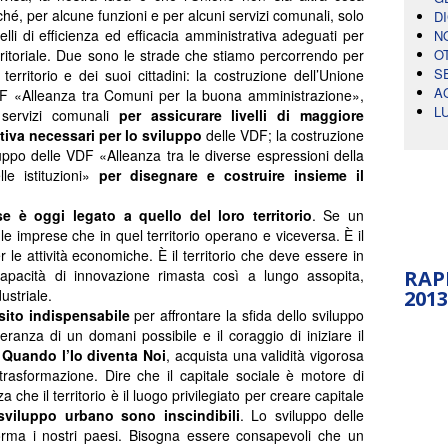
hé, per alcune funzioni e per alcuni servizi comunali, solo
D
lli di efficienza ed efficacia amministrativa adeguati per
N
erritoriale. Due sono le strade che stiamo percorrendo per
O
S
territorio e dei suoi cittadini: la costruzione dell’Unione
A
VDF «Alleanza tra Comuni per la buona amministrazione»,
L
 servizi comunali
per assicurare livelli di maggiore
ativa necessari per lo sviluppo
delle VDF; la costruzione
luppo delle VDF «Alleanza tra le diverse espressioni della
lle istituzioni»
per disegnare e costruire insieme il
se è oggi legato a quello del loro territorio
. Se un
le imprese che in quel territorio operano e viceversa. È il
r le attività economiche. È il territorio che deve essere in
capacità di innovazione rimasta così a lungo assopita,
RAP
ustriale.
2013
isito indispensabile
per affrontare la sfida dello sviluppo
eranza di un domani possibile e il coraggio di iniziare il
.
Quando l’Io diventa Noi
, acquista una validità vigorosa
rasformazione. Dire che il capitale sociale è motore di
he il territorio è il luogo privilegiato per creare capitale
viluppo urbano sono inscindibili
. Lo sviluppo delle
rma i nostri paesi. Bisogna essere consapevoli che un