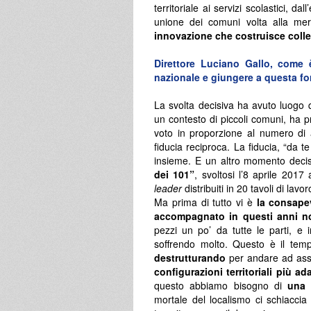
territoriale ai servizi scolastici, d
unione dei comuni volta alla me
innovazione che costruisce colle
Direttore Luciano Gallo, come è
nazionale e giungere a questa f
La svolta decisiva ha avuto luogo q
un contesto di piccoli comuni, ha pr
voto in proporzione al numero di
fiducia reciproca. La fiducia, “da t
insieme. E un altro momento decis
dei 101”
, svoltosi l’8 aprile 201
leader
distribuiti in 20 tavoli di la
Ma prima di tutto vi è
la consape
accompagnato in questi anni n
pezzi un po’ da tutte le parti, e 
soffrendo molto. Questo è il te
destrutturando
per andare ad a
configurazioni territoriali più a
questo abbiamo bisogno di
una 
mortale del localismo ci schiaccia 