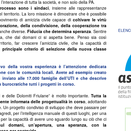
 l’interazione di tutta la società, e non solo della PA.
 processo sono i sindaci
, insieme alle rappresentanze
el territorio. La loro missione è dimostrare che è possibile
ovimento di amicizia civile capace di
coltivare le virtù
aborazione, della condivisione, della cooperazione tra
ELENC
anche diverse.
Fiducia che determina speranza
. Sentire
ra, che dal domani ci si aspetta bene. Penso sia così
itorio, far crescere l’amicizia civile, che la capacità di
l principale criterio di selezione della nuova classe
o della vostra esperienza è l’attenzione dedicata
ione con le comunità locali. Avete ad esempio creato
inviato alle 17.000 famiglie dell’UTI e che descrive
burocratiche tutti i progetti in corso.
lli e delle Dolomiti Friulane” è molto importante.
Tutta la
nte informata delle progettualità in corso
, adottando
. Un progetto condiviso di sviluppo che deve passare per
redi, per l’intelligenza manuale di questi luoghi, per una
a, per la capacità di avere uno sguardo lungo su ciò che ci
ul domani, un’apertura, una speranza, con la
asso per costruirla
.