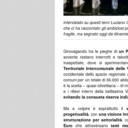
intervistato su questi temi Luciano Ga
che ci ha raccontato gli ambiziosi p
fragile, ma segnato oggi da dinami
Girovagando tra le pieghe di
un P
sovente restano interrotti e talvol
inaspettate, dove si speriment
Territoriale Intercomunale delle 
occidentale dello spazio regionale
comuni per un totale di 36.000 abit
è la scelta – quasi olivettiana – di 
e i rilievi interni della bellissim
evitando la consueta riserva ind
Ma a colpire è soprattutto il
progettualità
, con
una visione int
strutturazione per settorialità
, 
Euro
che attraversano
temi mol