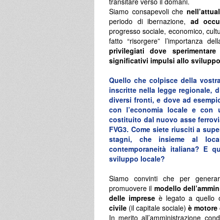
transitare verso il domani.
Siamo consapevoli che
nell’attua
periodo di ibernazione,
ad occu
progresso sociale, economico, cultur
fatto “risorgere” l’importanza de
privilegiati dove sperimentare
significativi impulsi allo svilupp
Quello che colpisce della vostra
inscritte nella legge regionale, d
diversi fronti, e dove ad esempio
con l’economia locale e con una
costituito dal nuovo asse ferrov
FVG3. Come siete riusciti a super
stagni, che insieme al loca
contemporaneità italiana? E qu
sviluppo locale?
Siamo convinti che per generar
promuovere il
modello dell’ammin
delle imprese
è legato a quello 
civile
(il capitale sociale)
è motore 
In merito all’amministrazione cond