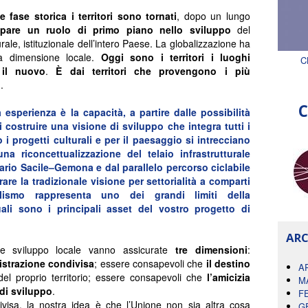
le fase storica
i territori sono tornati
, dopo un lungo
pare un ruolo di primo piano nello sviluppo
del
ale, istituzionale dell’intero Paese. La globalizzazione ha
lla dimensione locale.
Oggi sono i territori i luoghi
C
 il nuovo
.
È dai territori che provengono i più
o
.
C
 esperienza è la capacità, a partire dalle possibilità
i costruire una visione di sviluppo che integra tutti i
 i progetti culturali e per il paesaggio si intrecciano
 riconcettualizzazione del telaio infrastrutturale
iario Sacile–Gemona e dal parallelo percorso ciclabile
are la tradizionale visione per settorialità a comparti
lismo rappresenta uno dei grandi limiti della
ali sono i principali asset del vostro progetto di
ARC
e sviluppo locale vanno assicurate
tre dimensioni
:
istrazione condivisa
; essere consapevoli che
il destino
A
del proprio territorio; essere consapevoli che
l’amicizia
M
di sviluppo
.
F
ivisa, la nostra idea è che l’Unione non sia altra cosa
G