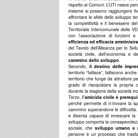
rispetto ai Comuni. L’UTI nasce perc
insieme si possono raggiungere live
affrontare le sfide dello sviluppo t
la competitività e il benessere del 
Territoriale Intercomunale delle 
con l’associazione di funzioni e
efficienza ed efficacia amministr
del Tavolo dell’Alleanza per lo Svi
società civile, dell’economia e de
cammino dello sviluppo
.
Secondo,
il destino delle impre
territorio “fallisce”
,
falliscono anche 
territorio che funge da attrattore pe
grado di riacquistare la propria 
durante la stagione della società ind
Terzo,
l’amicizia civile è prerequ
perché permette di ri-trovare la sp
cammino superandone le difficoltà
e diventa capace di innescare la t
sviluppo comporta la consapevolezza c
sociale, che
sviluppo umano e s
persone è un processo che trasfo