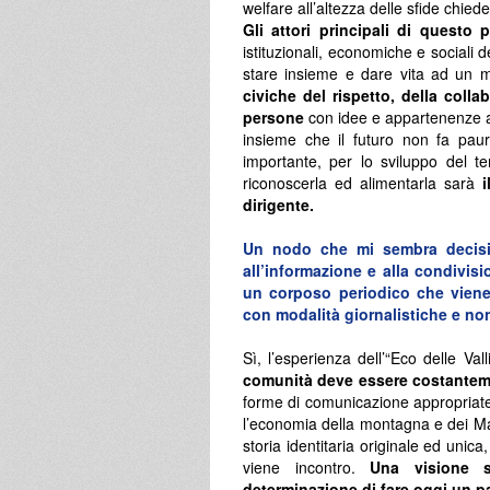
welfare all’altezza delle sfide chiede
Gli attori principali di questo
istituzionali, economiche e sociali d
stare insieme e dare vita ad un m
civiche del rispetto, della coll
persone
con idee e appartenenze 
insieme che il futuro non fa pau
importante, per lo sviluppo del terr
riconoscerla ed alimentarla sarà
i
dirigente.
Un nodo che mi sembra decisiv
all’informazione e alla condivis
un corposo periodico che viene 
con modalità giornalistiche e non 
Sì, l’esperienza dell’“Eco delle Va
comunità deve essere costanteme
forme di comunicazione appropriate
l’economia della montagna e dei Mag
storia identitaria originale ed unic
viene incontro.
Una visione s
determinazione di fare oggi un p