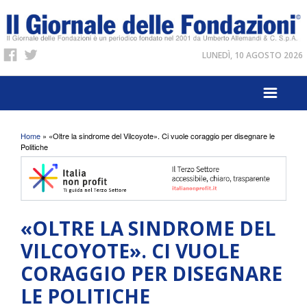
LUNEDÌ, 10 AGOSTO 2026
Tu sei qui
Home
» «Oltre la sindrome del Vilcoyote». Ci vuole coraggio per disegnare le
Politiche
«OLTRE LA SINDROME DEL
VILCOYOTE». CI VUOLE
CORAGGIO PER DISEGNARE
LE POLITICHE