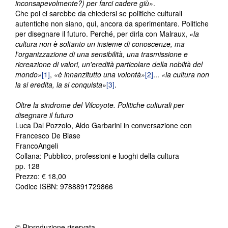
inconsapevolmente?) per farci cadere giù»
.
Che poi ci sarebbe da chiedersi se politiche culturali
autentiche non siano, qui, ancora da sperimentare. Politiche
per disegnare il futuro. Perché, per dirla con Malraux,
«la
cultura non è soltanto un insieme di conoscenze, ma
l'organizzazione di una sensibilità, una trasmissione e
ricreazione di valori, un'eredità particolare della nobiltà del
mondo»
[1]
,
«è innanzitutto una volontà»
[2]
...
«la cultura non
la si eredita, la si conquista»
[3]
.
Oltre la sindrome del Vilcoyote. Politiche culturali per
disegnare il futuro
Luca Dal Pozzolo, Aldo Garbarini in conversazione con
Francesco De Biase
FrancoAngeli
Collana: Pubblico, professioni e luoghi della cultura
pp. 128
Prezzo: € 18,00
Codice ISBN: 9788891729866
© Riproduzione riservata