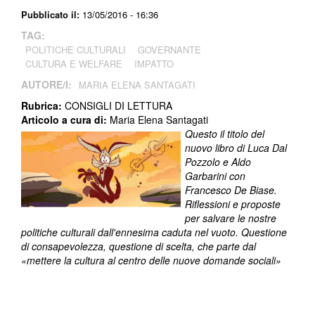
Pubblicato il:
13/05/2016 - 16:36
TAG:
POLITICHE CULTURALI
GOVERNANTE
CULTURA E WELFARE
IMPATTO
AUTORE/I:
MARIA ELENA SANTAGATI
Rubrica:
CONSIGLI DI LETTURA
Articolo a cura di:
Maria Elena Santagati
Questo il titolo del
nuovo libro di Luca Dal
Pozzolo e Aldo
Garbarini con
Francesco De Biase.
Riflessioni e proposte
per salvare le nostre
politiche culturali dall'ennesima caduta nel vuoto. Questione
di consapevolezza, questione di scelta, che parte dal
«mettere la cultura al centro delle nuove domande sociali»