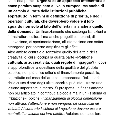
sottolinea perciò
l'urgenza di un approccio intersettoriale,
come peraltro auspicato a livello europeo, ma anche di
un cambio di rotta delle istituzioni pubbliche,
soprattutto in termini di definizione di priorità, e degli
operatori culturali, che dovrebbero volgere il loro
sguardo non solo al lato dell'offerta ma anche a quello
della domanda
. Un finanziamento che sostenga istituzioni e
infrastrutture culturali ma anche progetti complessi, di
innovazione, di sperimentazione, all'intersezione con settori
eterogenei per poterne amplificare gli effetti.
Altro ambito centrale è senz'altro quello dell'arte e della
creatività, di cui si occupa la quarta parte «
Politiche
culturali, arte, creatività: quali regole d’ingaggio?»
, dove
si approfondisce la questione della qualità e del giudizio
estetico, non più unico criterio di finanziamento possibile,
soprattutto nel caso dell'arte contemporanea. Dalla storia
della critica d'arte degli ultimi secoli si può infatti trarre una
lezione importante in merito. Si prospetta un finanziamento
non più articolato in contributi a pioggia ma in un
«
sistema di
irrigazione
»,
poiché «
i finanziamenti di piccola dimensione
non attirano l'attenzione e non vengono né controllati né
valutati. Al contrario i sistemi di irrigazione devono essere
controllati e valutati nei loro effetti
»
.
Valutare per scegliere,