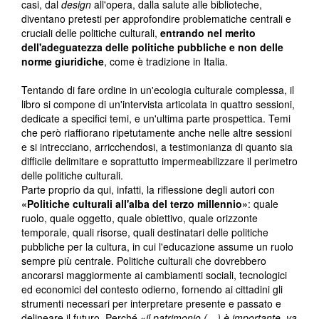
casi, dal
design
all'opera, dalla salute alle biblioteche,
diventano pretesti per approfondire problematiche centrali e
cruciali delle politiche culturali,
entrando nel merito
dell'adeguatezza delle politiche pubbliche e non delle
norme giuridiche
, come è tradizione in Italia.
Tentando di fare ordine in un'ecologia culturale complessa, il
libro si compone di un'intervista articolata in quattro sessioni,
dedicate a specifici temi, e un'ultima parte prospettica. Temi
che però riaffiorano ripetutamente anche nelle altre sessioni
e si intrecciano, arricchendosi, a testimonianza di quanto sia
difficile delimitare e soprattutto impermeabilizzare il perimetro
delle politiche culturali.
Parte proprio da qui, infatti, la riflessione degli autori con
«Politiche culturali all'alba del terzo millennio»
: quale
ruolo, quale oggetto, quale obiettivo, quale orizzonte
temporale, quali risorse, quali destinatari delle politiche
pubbliche per la cultura, in cui l'educazione assume un ruolo
sempre più centrale. Politiche culturali che dovrebbero
ancorarsi maggiormente ai cambiamenti sociali, tecnologici
ed economici del contesto odierno, fornendo ai cittadini gli
strumenti necessari per interpretare presente e passato e
delineare il futuro. Perché «
il patrimonio (…) è importante, va