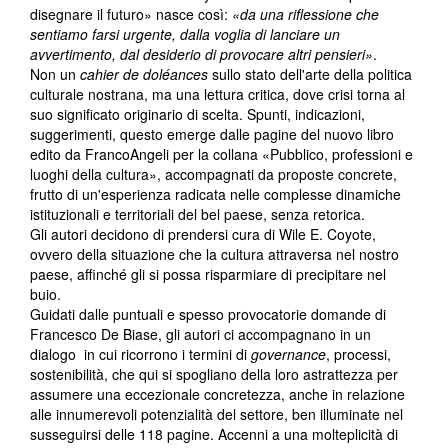
disegnare il futuro» nasce così:
«da una riflessione che
sentiamo farsi urgente, dalla voglia di lanciare un
avvertimento, dal desiderio di provocare altri pensieri»
.
Non un
cahier de doléances
sullo stato dell'arte della politica
culturale nostrana, ma una lettura critica, dove crisi torna al
suo significato originario di scelta. Spunti, indicazioni,
suggerimenti, questo emerge dalle pagine del nuovo libro
edito da FrancoAngeli per la collana «Pubblico, professioni e
luoghi della cultura», accompagnati da proposte concrete,
frutto di un'esperienza radicata nelle complesse dinamiche
istituzionali e territoriali del bel paese, senza retorica.
Gli autori decidono di prendersi cura di Wile E. Coyote,
ovvero della situazione che la cultura attraversa nel nostro
paese, affinché gli si possa risparmiare di precipitare nel
buio.
Guidati dalle puntuali e spesso provocatorie domande di
Francesco De Biase, gli autori ci accompagnano in un
dialogo in cui ricorrono i termini di
governance
, processi,
sostenibilità, che qui si spogliano della loro astrattezza per
assumere una eccezionale concretezza, anche in relazione
alle innumerevoli potenzialità del settore, ben illuminate nel
susseguirsi delle 118 pagine. Accenni a una molteplicità di