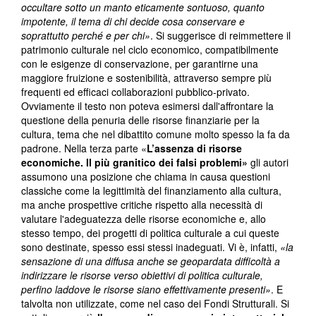
occultare sotto un manto eticamente sontuoso, quanto
impotente, il tema di chi decide cosa conservare e
soprattutto perché e per chi»
. Si suggerisce di reimmettere il
patrimonio culturale nel ciclo economico, compatibilmente
con le esigenze di conservazione, per garantirne una
maggiore fruizione e sostenibilità, attraverso sempre più
frequenti ed efficaci collaborazioni pubblico-privato.
Ovviamente il testo non poteva esimersi dall'affrontare la
questione della penuria delle risorse finanziarie per la
cultura, tema che nel dibattito comune molto spesso la fa da
padrone. Nella terza parte «
L’assenza di risorse
economiche. Il più granitico dei falsi problemi»
gli autori
assumono una posizione che chiama in causa questioni
classiche come la legittimità del finanziamento alla cultura,
ma anche prospettive critiche rispetto alla necessità di
valutare l'adeguatezza delle risorse economiche e, allo
stesso tempo, dei progetti di politica culturale a cui queste
sono destinate, spesso essi stessi inadeguati. Vi è, infatti,
«la
sensazione di una diffusa anche se geopardata difficoltà a
indirizzare le risorse verso obiettivi di politica culturale,
perfino laddove le risorse siano effettivamente presenti»
. E
talvolta non utilizzate, come nel caso dei Fondi Strutturali. Si