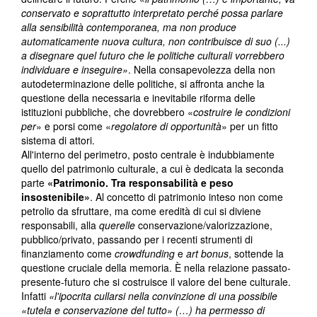
conservato e soprattutto interpretato perché possa parlare
alla sensibilità contemporanea, ma non produce
automaticamente nuova cultura, non contribuisce di suo (...)
a disegnare quel futuro che le politiche culturali vorrebbero
individuare e inseguire»
. Nella consapevolezza della non
autodeterminazione delle politiche, si affronta anche la
questione della necessaria e inevitabile riforma delle
istituzioni pubbliche, che dovrebbero «
costruire le condizioni
per
» e porsi come «
regolatore di opportunità
» per un fitto
sistema di attori.
All'interno del perimetro, posto centrale è indubbiamente
quello del patrimonio culturale, a cui è dedicata la seconda
parte
«Patrimonio. Tra responsabilità e peso
insostenibile»
. Al concetto di patrimonio inteso non come
petrolio da sfruttare, ma come eredità di cui si diviene
responsabili, alla
querelle
conservazione/valorizzazione,
pubblico/privato, passando per i recenti strumenti di
finanziamento come
crowdfunding
e
art bonus
, sottende la
questione cruciale della memoria. È nella relazione passato-
presente-futuro che si costruisce il valore del bene culturale.
Infatti
«l'ipocrita cullarsi nella convinzione di una possibile
«tutela e conservazione del tutto» (…) ha permesso di