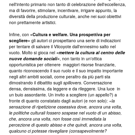
nell'intento primario non tanto di celebrazione dell'eccellenza,
ma di favorire, stimolare, incentivare, irrigare appunto, la
diversità della produzione culturale, anche nei suoi obiettivi
non prettamente artistici.
Infine, con
«Cultura e welfare. Una prospettiva per
scegliere»
gli autori ci prospettano una serie di indicazioni
per tentare di salvare il Vilcoyote dall'ennesimo salto nel
vuoto. Molto si gioca nel
«mettere la cultura al centro delle
nuove domande sociali»
, non tanto in un'ottica
opportunistica per ottenere maggiori risorse finanziarie,
quanto riconoscendo il suo ruolo e il suo impatto importante
negli altri ambiti sociali, come peraltro da più parti sta
dimostrando il dibattito sugli
spillovers
. Conversazione
densa, densissima, da leggere e da rileggere. Una luce in
un buio assordante. Un invito a scegliere (un appello?) a
fronte di quanto constatato dagli autori (e non solo):
«la
sensazione di ripetizione ossessiva dove, ancora una volta,
le politiche culturali fossero sospese nel vuoto di un abisso,
che, ancora una volta, non fosse così immediata la
percezione di questo abisso e che quindi, ancora una volta,
qualcuno ci potesse risvegliare (consapevolmente?