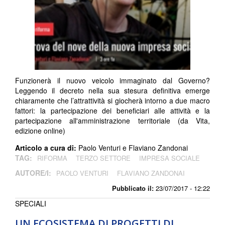
Funzionerà il nuovo veicolo immaginato dal Governo?
Leggendo il decreto nella sua stesura definitiva emerge
chiaramente che l’attrattività si giocherà intorno a due macro
fattori: la partecipazione dei beneficiari alle attività e la
partecipazione all'amministrazione territoriale (da Vita,
edizione online)
Articolo a cura di:
Paolo Venturi e Flaviano Zandonai
TAG:
RIFORMA
TERZO SETTORE
IMPRESA SOCIALE
AUTORE/I:
PAOLO VENTURI
FLAVIANO ZANDONAI
Pubblicato il:
23/07/2017 - 12:22
SPECIALI
UN ECOSISTEMA DI PROGETTI DI