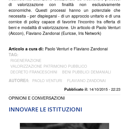
di valorizzazione con finalità non esclusivamente
economiche. Questi processi hanno un potenziale che
necessita - per dispiegarsi - di un approccio unitario e di una
cornice di policy capace di favorire l'incontro tra offerta di
beni e modalità di valorizzazione. Un articolo di Paolo Venturi
(Aiccon), Flaviano Zandonai (Euricse, Iris Network)
Articolo a cura di:
Paolo Venturi e Flaviano Zandonai
TAG:
RIGENERAZIONE
VALORIZZAZIONE PATRIMONIO PUBBLICO
DECRETO FRANCESCHINI
BENI PUBBLICI DEMANIALI
AUTORE/I:
PAOLO VENTURI
FLAVIANO ZANDONAI
Pubblicato il:
14/10/2015 - 22:23
OPINIONI E CONVERSAZIONI
INNOVARE LE ISTITUZIONI