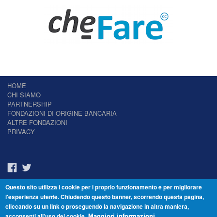
HOME
CHI SIAMO
PARTNERSHIP
FONDAZIONI DI ORIGINE BANCARIA
ALTRE FONDAZIONI
PRIVACY
Questo sito utilizza i cookie per i proprio funzionamento e per migliorare
Il Giornale delle Fondazioni - Periodico telematico
l'esperienza utente. Chiudendo questo banner, scorrendo questa pagina,
Reg. Tribunale n.7 del 22/07/2014 – ISSN 2421-2466
cliccando su un link o proseguendo la navigazione in altra maniera,
© Fondazione Venezia 2000 - Dorsoduro 3488/U - 30123 Venezia - Italia -
acconsenti all'uso dei cookie.
C.F. 94046390277
Maggiori informazioni