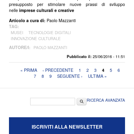
presupposto per stimolare nuove prassi di sviluppo
nelle
imprese culturali e creative
Articolo a cura di:
Paolo Mazzanti
TAG:
MUSEI
TECNOLOGIE DIGITALI
INNOVAZIONE CULTURALE
AUTORE/I:
PAOLO MAZZANTI
Pubblicato il:
25/06/2016 - 11:51
Pagine
« PRIMA
‹ PRECEDENTE
1
2
3
4
5
6
7
8
9
SEGUENTE ›
ULTIMA »
Form di ricerca
Cerca
RICERCA AVANZATA
ISCRIVITI ALLA NEWSLETTER