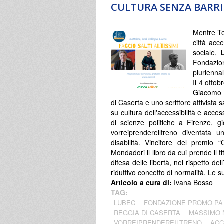
CULTURA SENZA BARRI
Mentre To
città acc
sociale,
Fondazio
pluriennal
Il 4 otto
Giacomo 
di Caserta e uno scrittore attivista 
su cultura dell'accessibilità e access
di scienze politiche a Firenze, g
vorreiprendereiltreno diventata 
disabilità. Vincitore del premio
Mondadori il libro da cui prende il ti
difesa delle libertà, nel rispetto d
riduttivo concetto di normalità. Le s
Articolo a cura di:
Ivana Bosso
TAG:
LUBEC
FONDAZIONE PROMO PA
REGGIA DI CASERTA
MASSIMO 
VORREIPRENDEREILTRENO
ACC