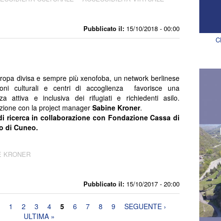
Pubblicato il:
15/10/2018 - 00:00
C
ropa divisa e sempre più xenofoba, un network berlinese
zioni culturali e centri di accoglienza favorisce una
nza attiva e inclusiva dei rifugiati e richiedenti asilo.
zione con la project manager
Sabine Kroner
.
di ricerca in collaborazione con
Fondazione Cassa di
o di Cuneo.
E KRONER
Pubblicato il:
15/10/2017 - 20:00
1
2
3
4
5
6
7
8
9
SEGUENTE ›
ULTIMA »