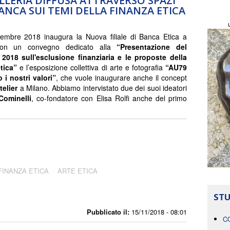
LLERIA DIFFUSA ATTRAVERSO SPAZI
BANCA SUI TEMI DELLA FINANZA ETICA
embre 2018 inaugura la Nuova filiale di Banca Etica a
con un convegno dedicato alla
“Presentazione del
 2018 sull'esclusione finanziaria e le proposte della
tica”
e l’esposizione collettiva di arte e fotografia
“AU79
 i nostri valori”
, che vuole inaugurare anche il concept
telier
a Milano. Abbiamo intervistato due dei suoi ideatori
Cominelli
, co-fondatore con Elisa Rolfi anche del primo
FINANZA ETICA
ARTE ETICA
STU
Pubblicato il:
15/11/2018 - 08:01
C