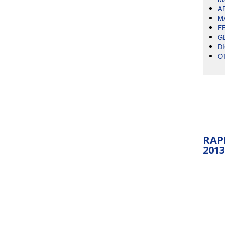
A
M
F
G
D
O
RAP
2013