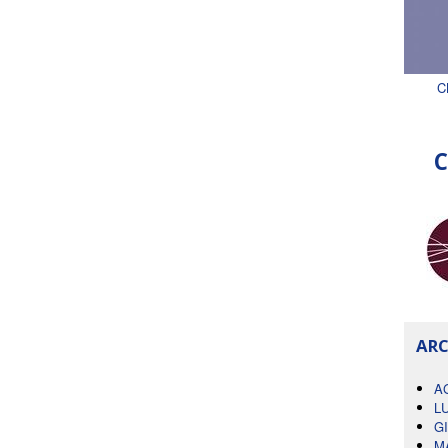
C
C
ARC
A
L
G
M