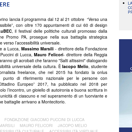
ERE
L
C
P
rino lancia il programma dal 12 al 21 ottobre “Verso una
essibile”, con oltre 170 appuntamenti di cui 60 di design
LuBEC
, il festival delle politiche culturali promosso dalla
ne Promo PA, prosegue nella sua battaglia strategica
e verso l’accessibilità universale.
bre a Lucca,
Massimo Marsili
- direttore della Fondazione
Puccini di Lucca,
Mauro Felicori
- direttore della Reggia
saranno gli acrobati che faranno "Salti altissimi" dialogando
ibilità universale della cultura. È
Iacopo Melio
, studente
iornalista freelance, che nel 2015 ha fondato la onlus
un punto di riferimento nazionale per le persone con
 “Cittadino Europeo” 2017, ha pubblicato nel 2018 per
tolo l’incontro, un gioiello di autoironia e buona scrittura in
ell’unicità di ciascuno e nel superamento di un fuorviante e
ue battaglie arrivano a Montecitorio.
FONDAZIONE GIACOMO PUCCINI DI LUCCA
MARSILI
MAURO FELICORI
JACOPO MELIO
ESSIBILITÀ CULTURALE
ACCESSIBILITÀ VIRTUALE