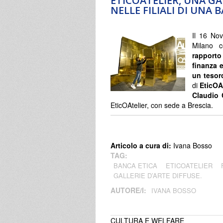
ETICOATELIER, UNA GA
NELLE FILIALI DI UNA 
Il 16 Nov
Milano 
rapporto
finanza e
un tesoro
di
EticOA
Claudio 
EticOAtelier, con sede a Brescia.
Articolo a cura di:
Ivana Bosso
TAG:
BANCA ETICA
ETICOATELIER
GALLERIE D’ARTE DIFFUSE.
AUTORE/I:
IVANA BOSSO
CULTURA E WELFARE