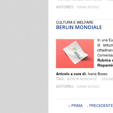
AUTORE/I:
IVANA BOSSO
CULTURA E WELFARE
BERLIN MONDIALE
In una Eu
di istitu
cittadina
Conversa
Rubrica 
Risparmi
Articolo a cura di:
Ivana Bosso
TAG:
BERLIN MONDIALE
SABIN
AUTORE/I:
IVANA BOSSO
Pagine
« PRIMA
‹ PRECEDENTE