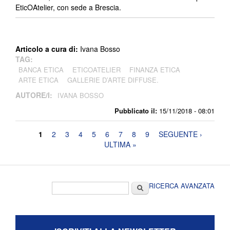
EticOAtelier, con sede a Brescia.
Articolo a cura di:
Ivana Bosso
TAG:
BANCA ETICA
ETICOATELIER
FINANZA ETICA
ARTE ETICA
GALLERIE D’ARTE DIFFUSE.
AUTORE/I:
IVANA BOSSO
Pubblicato il:
15/11/2018 - 08:01
Pagine
1
2
3
4
5
6
7
8
9
SEGUENTE ›
ULTIMA »
Form di ricerca
Cerca
RICERCA AVANZATA