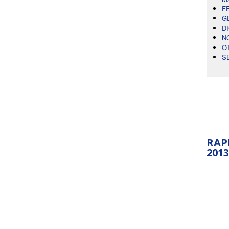
F
G
D
N
O
S
RAP
2013