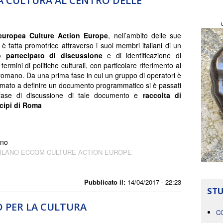
A CULTURA AL CENTRO DELLE
europea Culture Action Europe
, nell’ambito delle sue
si è fatta promotrice attraverso i suoi membri italiani di un
 partecipato di discussione
e di identificazione di
n termini di politiche culturali, con particolare riferimento al
romano. Da una prima fase in cui un gruppo di operatori è
amato a definire un documento programmatico si è passati
ase di discussione di tale documento e
raccolta di
icipi di Roma
ano
MILANO ECCOM CULTURE ACTION EUROPE
Pubblicato il:
14/04/2017 - 22:23
STU
 PER LA CULTURA
C