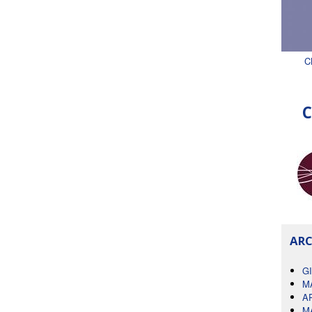
C
C
ARC
G
M
A
M