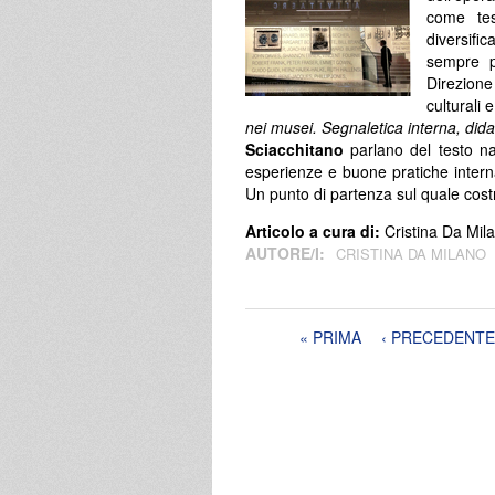
come tes
diversifi
sempre p
Direzione
culturali 
nei musei. Segnaletica interna, dida
Sciacchitano
parlano del testo nat
esperienze e buone pratiche interna
Un punto di partenza sul quale cost
Articolo a cura di:
Cristina Da Mil
AUTORE/I:
CRISTINA DA MILANO
Pagine
« PRIMA
‹ PRECEDENTE