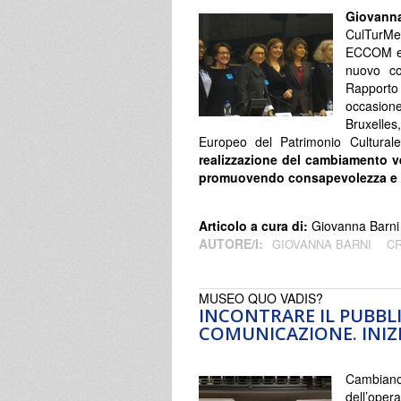
Giovann
CulTurM
ECCOM e 
nuovo co
Rapporto
occasion
Bruxelles
Europeo del Patrimonio Culturale
realizzazione del cambiamento v
promuovendo consapevolezza e r
Articolo a cura di:
Giovanna Barni 
AUTORE/I:
GIOVANNA BARNI
CR
MUSEO QUO VADIS?
INCONTRARE IL PUBBL
COMUNICAZIONE. INIZ
Cambiano 
dell’oper