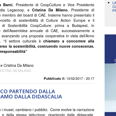
L
a Barni
, Presidente di CoopCulture e Vice Presidente
C
edia Legacoop, e
Cristina Da Milano
, Presidente di
P
membro del board di CAE. Insieme hanno presentato il
ncetto di sostenibilità di Culture Action Europe e il
 di Sostenibilità CoopCulture: prima a Budapest, in
e dell’Assemblea annuale di CAE, successivamente a
, avanzando una proposta cooperativa in vista dell’Anno
. “Il settore culturale è
chiamato a concorrere alla
erso la sostenibilità, costruendo nuove conoscenze,
esponsabilità”
e Cristina Da Milano
ISTINA DA MILANO
Pubblicato il:
13/02/2017 - 20:17
ICO PARTENDO DALLA
IAMO DALLA DIDASCALIA
i musei, cambiano i pubblici. Come evolve la narrazione
a e della stessa istituzione, ripartendo dalle didascalie,