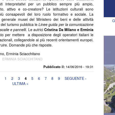
ti interpretativi per un pubblico sempre più ampio,
cato, attivo e co-creatore? Le istituzioni culturali sono
iù consapevoli del loro ruolo formativo e sociale. La
 generale musei del Ministero dei beni e delle attività
C
e del turismo pubblica le
Linee guida per la comunicazione
scalie e pannelli
. Le autrici
Cristina Da Milano e Erminia
o per mettere a disposizione degli operatori italiani le
zionali, collegandole ai più recenti orientamenti europei.
ruire. Domande più che risposte.
ano, Erminia Sciacchitano
ERMINIA SCIACCHITANO
Pubblicato il:
14/06/2016 - 19:31
1
2
3
4
5
6
7
8
9
SEGUENTE ›
ULTIMA »