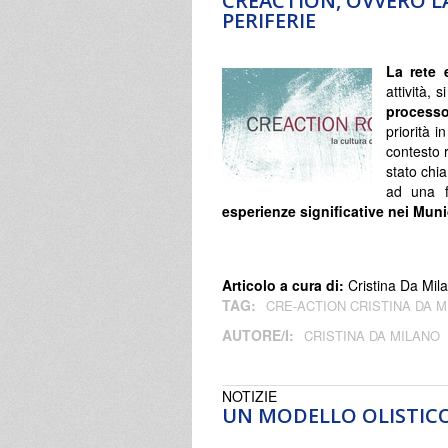
CREACTION, OVVERO L
PERIFERIE
La rete 
attività, 
processo
priorità i
contesto 
stato chi
ad una f
esperienze significative nei Mun
Articolo a cura di:
Cristina Da Mil
TAG:
CRE-ACTION CRISTINA DA 
AUTORE/I:
CRISTINA DA MILANO
NOTIZIE
UN MODELLO OLISTICO