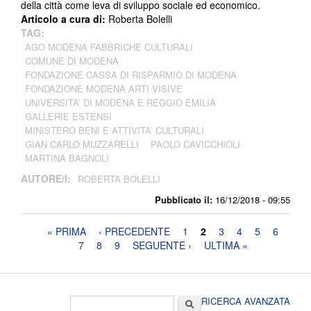
della città come leva di sviluppo sociale ed economico.
Articolo a cura di:
Roberta Bolelli
TAG:
AGO MODENA FABBRICHE CULTURALI
COMUNE DI MODENA
FONDAZIONE CASSA DI RISPARMIO DI MODENA
FONDAZIONE MODENA ARTI VISIVE
UNIVERSITA’ DI MODENA E REGGIO EMILIA
GALLERIE ESTENSI
MINISTERO BENI E ATTIVITA’ CULTURALI
GIAN CARLO MUZZARELLI
PAOLO CAVICCHIOLI
MARTINA BAGNOLI
AUTORE/I:
ROBERTA BOLELLI
Pubblicato il:
16/12/2018 - 09:55
Pagine
« PRIMA
‹ PRECEDENTE
1
2
3
4
5
6
7
8
9
SEGUENTE ›
ULTIMA »
Form di ricerca
Cerca
RICERCA AVANZATA