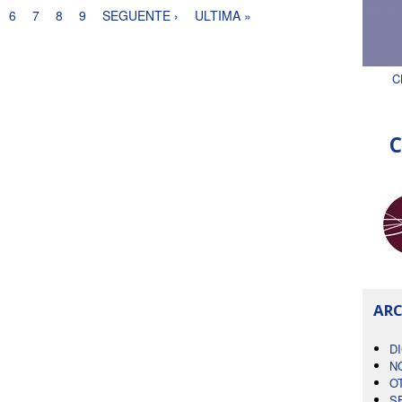
6
7
8
9
SEGUENTE ›
ULTIMA »
C
C
ARC
D
N
O
S