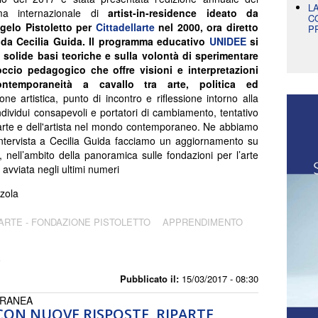
L
ma internazionale di
artist-in-residence ideato da
C
gelo Pistoletto per
Cittadellarte
nel
2000
, ora diretto
P
 da Cecilia Guida. Il programma educativo
UNIDEE
si
 solide basi teoriche e sulla volontà di sperimentare
ccio pedagogico che offre visioni e interpretazioni
ontemporaneità a cavallo tra arte, politica ed
ne artistica, punto di incontro e riflessione intorno alla
ndividui consapevoli e portatori di cambiamento, tentativo
ll'arte e dell'artista nel mondo contemporaneo. Ne abbiamo
ntervista a Cecilia Guida facciamo un aggiornamento su
ti, nell’ambito della panoramica sulle fondazioni per l’arte
vviata negli ultimi numeri
zola
ARTE - FONDAZIONE PISTOLETTO
APPRENDIMENTO
A
Pubblicato il:
15/03/2017 - 08:30
ORANEA
 CON NUOVE RISPOSTE, RIPARTE