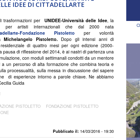
LLE IDEE DI CITTADELLARTE
di trasformazioni per
UNIDEE-Università delle Idee
, la
C
za per artisti internazionali che dal 2000 nata
tadellarte-Fondazione Pistoletto
per volontà
sta
Michelangelo Pistoletto.
Dopo gli intensi anni di
residenziale di quattro mesi per ogni edizione (2000-
a pausa di riflessione del 2014, è ai nastri di partenza una
mulazione, con moduli settimanali condotti da un mentore
sati a un percorso di alta formazione che combina teoria e
ulla processualità, sulla messa in discussione del sapere
ione di esperienze intorno a parole chiave. Ne abbiamo
 Cecilia Guida
i
AZIONE PISTOLETTO
FONDAZIONE PISTOLETTO
IONE
Pubblicato il:
14/03/2016 - 19:30