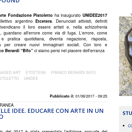
 FOUND
larte Fondazione Pistoletto
ha inaugurato
UNIDEE2017
llettivo argentino
Etcetera
. Denunciati attivisti, definiti
, rivendicano il loro essere artisti e, nella schizofrenia
ta, guardano all'errore come via di fuga. L'errore, come
o e pratica quotidiana, diventa negazione, risposta,
za per creare nuovi immaginari sociali. Con loro e
o Berardi “Bifo”
ci siamo persi nel piacere dell'erranza
GAGED ART
ETCÉTERA
FRANCO BERARDI BIFO
ISTOLETTO
UNIDEE
Pubblicato il:
01/06/2017 - 09:25
ORANEA
LLE IDEE. EDUCARE CON ARTE IN UN
STU
O
C
zio del 2017 è stata presentata l’edizione annuale del