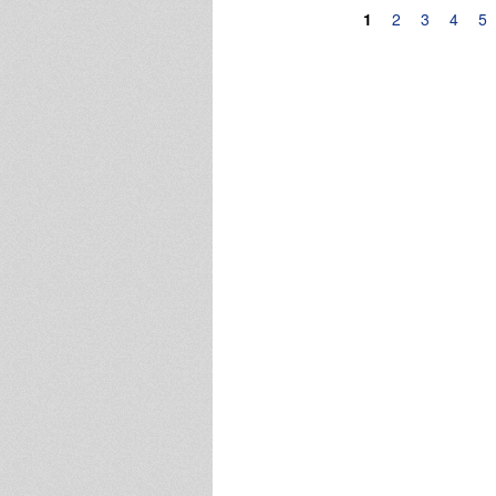
Pagine
1
2
3
4
5