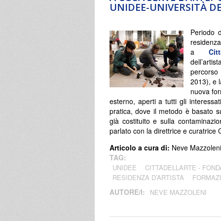
UNIDEE-UNIVERSITÀ DE
Periodo 
residen
a
Cit
dell’arti
percorso 
2013), e l
nuova for
esterno, aperti a tutti gli interes
pratica, dove il metodo è basato s
già costituito e sulla contaminaz
parlato con la direttrice e curatrice
Articolo a cura di:
Neve Mazzolen
TAG:
UNIDEE
CITTADELLARTE - FOND
RESIDENZA D’ARTISTA
FORMAZ
AUTORE/I:
NEVE MAZZOLENI