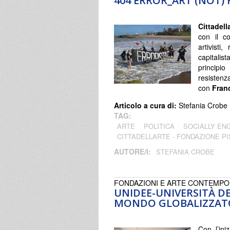
404 ERROR_ART (NOT)
Cittadel
con il co
artivisti
capitalis
principi
resisten
con
Franc
Articolo a cura di:
Stefania Crobe
TAG:
ARTE
POLITICA
SOCIALLY EN
CITTADELLARTE - FONDAZIONE P
AUTORE/I:
STEFANIA CROBE
FONDAZIONI E ARTE CONTEMP
UNIDEE-UNIVERSITÀ DE
MONDO GLOBALIZZAT
Con l’ini