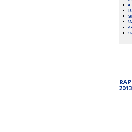
A
L
G
M
A
M
RAP
2013