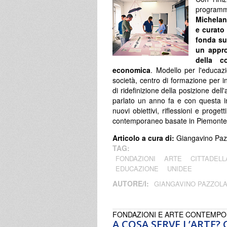
program
Michelan
e curato
fonda su
un appro
della c
economica
. Modello per l'educazio
società, centro di formazione per i
di ridefinizione della posizione de
parlato un anno fa e con questa i
nuovi obiettivi, riflessioni e proget
contemporaneo basate in Piemonte a
Articolo a cura di:
Giangavino Paz
TAG:
FONDAZIONI
ARTE
CITTADELL
EDUCAZIONE
UNIDEE
AUTORE/I:
GIANGAVINO PAZZOL
FONDAZIONI E ARTE CONTEMP
A COSA SERVE L’ARTE?