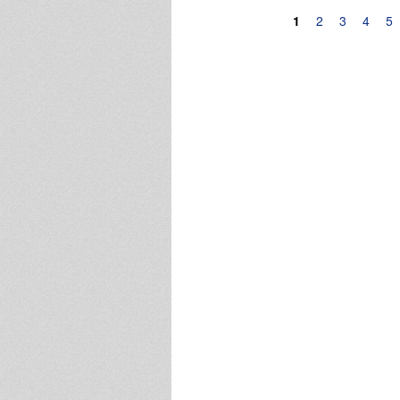
Pagine
1
2
3
4
5