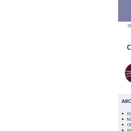
C
C
ARC
D
N
O
S