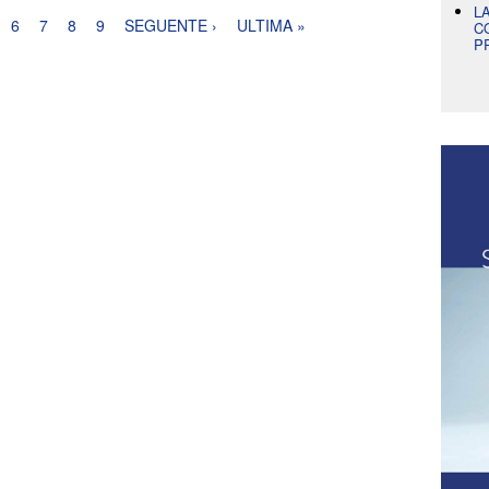
L
6
7
8
9
SEGUENTE ›
ULTIMA »
C
P