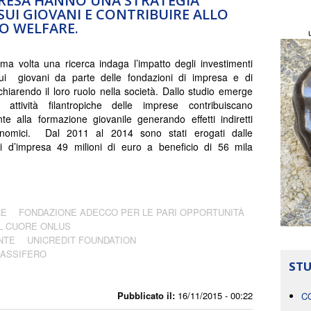
PRESA HANNO UNA STRATEGIA
 SUI GIOVANI E CONTRIBUIRE ALLO
O WELFARE.
ima volta una ricerca indaga l’impatto degli investimenti
sui giovani da parte delle fondazioni di impresa e di
 chiarendo il loro ruolo nella società. Dallo studio emerge
attività filantropiche delle imprese contribuiscano
nte alla formazione giovanile generando effetti indiretti
onomici. Dal 2011 al 2014 sono stati erogati dalle
i d’impresa 49 milioni di euro a beneficio di 56 mila
RE
FONDAZIONE ADECCO PER LE PARI OPPORTUNITÀ
L CUORE ONLUS
NTE
UNICREDIT FOUNDATION
ASSIFERO
STU
Pubblicato il:
16/11/2015 - 00:22
C