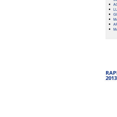
A
L
G
M
A
M
RAP
2013