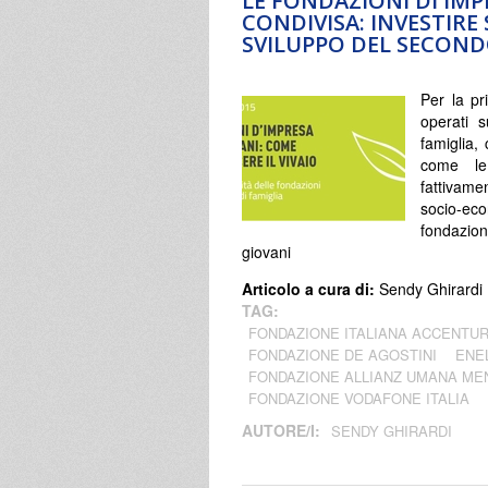
LE FONDAZIONI DI IM
CONDIVISA: INVESTIRE
SVILUPPO DEL SECOND
Per la pr
operati 
famiglia,
come le 
fattivame
socio-ec
fondazion
giovani
Articolo a cura di:
Sendy Ghirardi
TAG:
FONDAZIONE ITALIANA ACCENTU
FONDAZIONE DE AGOSTINI
ENE
FONDAZIONE ALLIANZ UMANA ME
FONDAZIONE VODAFONE ITALIA
AUTORE/I:
SENDY GHIRARDI