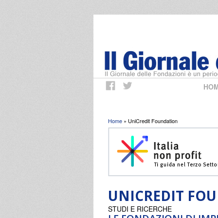
HO
Tu sei qui
Home
» UniCredit Foundation
UNICREDIT FO
STUDI E RICERCHE