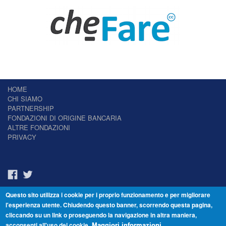
HOME
CHI SIAMO
PARTNERSHIP
FONDAZIONI DI ORIGINE BANCARIA
ALTRE FONDAZIONI
PRIVACY
Questo sito utilizza i cookie per i proprio funzionamento e per migliorare
Il Giornale delle Fondazioni - Periodico telematico
l'esperienza utente. Chiudendo questo banner, scorrendo questa pagina,
Reg. Tribunale n.7 del 22/07/2014 – ISSN 2421-2466
cliccando su un link o proseguendo la navigazione in altra maniera,
© Fondazione Venezia 2000 - Dorsoduro 3488/U - 30123 Venezia - Italia -
acconsenti all'uso dei cookie.
C.F. 94046390277
Maggiori informazioni