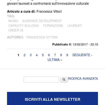
giovani laureati a confrontarsi sull’innovazione culturale
Articolo a cura di:
Francesca Vittori
TAG:
MUSEI
AUDIENCE DEVELOPMENT
CAPACITY BUILDING
FORMAZIONE
LAUREATI
UNDER 35
AUTORE/I:
FRANCESCA VITTORI
Pubblicato il:
13/02/2017 - 23:15
Pagine
1
2
3
4
5
6
7
8
9
SEGUENTE ›
ULTIMA »
Form di ricerca
Cerca
RICERCA AVANZATA
ISCRIVITI ALLA NEWSLETTER