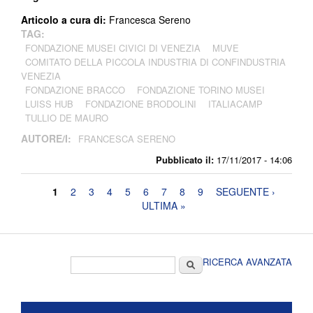
Articolo a cura di:
Francesca Sereno
TAG:
FONDAZIONE MUSEI CIVICI DI VENEZIA
MUVE
COMITATO DELLA PICCOLA INDUSTRIA DI CONFINDUSTRIA
VENEZIA
FONDAZIONE BRACCO
FONDAZIONE TORINO MUSEI
LUISS HUB
FONDAZIONE BRODOLINI
ITALIACAMP
TULLIO DE MAURO
AUTORE/I:
FRANCESCA SERENO
Pubblicato il:
17/11/2017 - 14:06
Pagine
1
2
3
4
5
6
7
8
9
SEGUENTE ›
ULTIMA »
Form di ricerca
Cerca
RICERCA AVANZATA