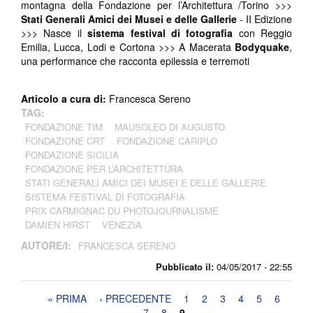
montagna della Fondazione per l’Architettura /Torino >>>
Stati Generali Amici dei Musei e delle Gallerie
- II Edizione
>>> Nasce il
sistema festival di fotografia
con Reggio
Emilia, Lucca, Lodi e Cortona >>> A Macerata
Bodyquake
,
una performance che racconta epilessia e terremoti
Articolo a cura di:
Francesca Sereno
TAG:
FONDAZIONE TIM
MAUSOLEO DI AUGUSTO
FONDAZIONE CRT
FONDAZIONE CARIPLO
FONDAZIONE SICILIA
FONDAZIONE PER L’ARCHITETTURA
STATI GENERALI AMICI DEI MUSEI E DELLE GALLERIE
SISTEMA FESTIVAL DI FOTOGRAFIA
PRIX CARMIGNAC DU PHOTOJOURNALISME
DAMIEN HIRST
VENEZIA
AUTORE/I:
FRANCESCA SERENO
Pubblicato il:
04/05/2017 - 22:55
Pagine
« PRIMA
‹ PRECEDENTE
1
2
3
4
5
6
7
8
9