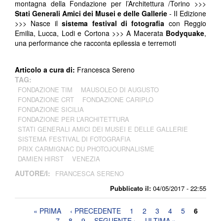
montagna della Fondazione per l’Architettura /Torino >>>
Stati Generali Amici dei Musei e delle Gallerie
- II Edizione
>>> Nasce il
sistema festival di fotografia
con Reggio
Emilia, Lucca, Lodi e Cortona >>> A Macerata
Bodyquake
,
una performance che racconta epilessia e terremoti
Articolo a cura di:
Francesca Sereno
TAG:
FONDAZIONE TIM
MAUSOLEO DI AUGUSTO
FONDAZIONE CRT
FONDAZIONE CARIPLO
FONDAZIONE SICILIA
FONDAZIONE PER L’ARCHITETTURA
STATI GENERALI AMICI DEI MUSEI E DELLE GALLERIE
SISTEMA FESTIVAL DI FOTOGRAFIA
PRIX CARMIGNAC DU PHOTOJOURNALISME
DAMIEN HIRST
VENEZIA
AUTORE/I:
FRANCESCA SERENO
Pubblicato il:
04/05/2017 - 22:55
Pagine
« PRIMA
‹ PRECEDENTE
1
2
3
4
5
6
7
8
9
SEGUENTE ›
ULTIMA »